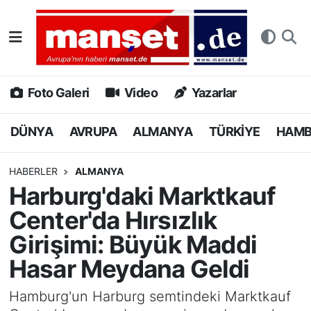
DÜNYA
Nöbetçi Eczaneler
AVRUPA
Hava Durumu
Foto Galeri
Video
Yazarlar
ALMANYA
Namaz Vakitleri
DÜNYA
AVRUPA
ALMANYA
TÜRKİYE
HAM
TÜRKİYE
Trafik Durumu
HABERLER
ALMANYA
Harburg'daki Marktkauf
HAMBURG
Puan Durumu ve Fikstür
Center'da Hırsızlık
SPOR
Tüm Manşetler
Girişimi: Büyük Maddi
Hasar Meydana Geldi
DEUTSCH
Son Dakika Haberleri
Hamburg'un Harburg semtindeki Marktkauf
EKONOMİ
Haber Arşivi