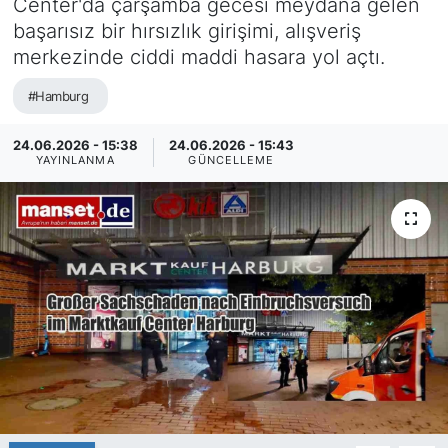
Center'da çarşamba gecesi meydana gelen
başarısız bir hırsızlık girişimi, alışveriş
SİYASET
merkezinde ciddi maddi hasara yol açtı.
SAĞLIK
#Hamburg
24.06.2026 - 15:38
24.06.2026 - 15:43
YAYINLANMA
GÜNCELLEME