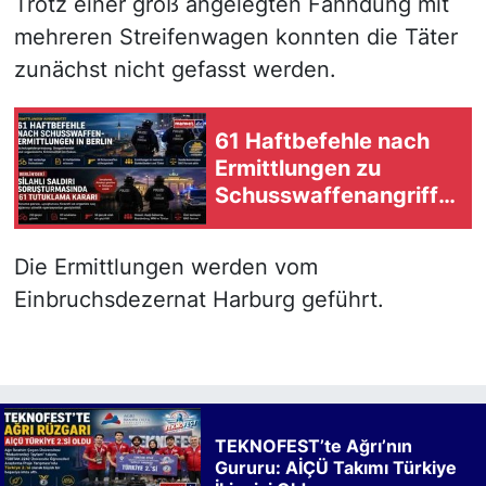
Trotz einer groß angelegten Fahndung mit
mehreren Streifenwagen konnten die Täter
zunächst nicht gefasst werden.
61 Haftbefehle nach
Ermittlungen zu
Schusswaffenangriffe
n in Berlin
Die Ermittlungen werden vom
Einbruchsdezernat Harburg geführt.
TEKNOFEST’te Ağrı’nın
Gururu: AİÇÜ Takımı Türkiye