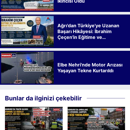
İkincisi Oldu
Ağrı'dan Türkiye'ye Uzanan
Başarı Hikâyesi: İbrahim
Çeçen'in Eğitime ve
Kalkınmaya Bıraktığı İz
Elbe Nehri'nde Motor Arızası
Yaşayan Tekne Kurtarıldı
Bunlar da ilginizi çekebilir