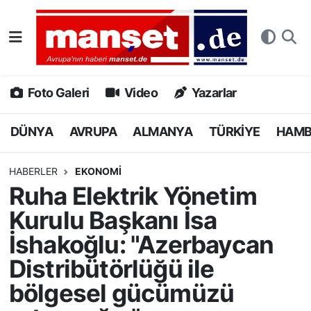
DÜNYA
Nöbetçi Eczaneler
AVRUPA
Hava Durumu
Foto Galeri
Video
Yazarlar
ALMANYA
Namaz Vakitleri
DÜNYA
AVRUPA
ALMANYA
TÜRKİYE
HAM
TÜRKİYE
Trafik Durumu
HABERLER
EKONOMİ
Ruha Elektrik Yönetim
HAMBURG
Puan Durumu ve Fikstür
Kurulu Başkanı İsa
SPOR
Tüm Manşetler
İshakoğlu: "Azerbaycan
Distribütörlüğü ile
DEUTSCH
Son Dakika Haberleri
bölgesel gücümüzü
EKONOMİ
Haber Arşivi