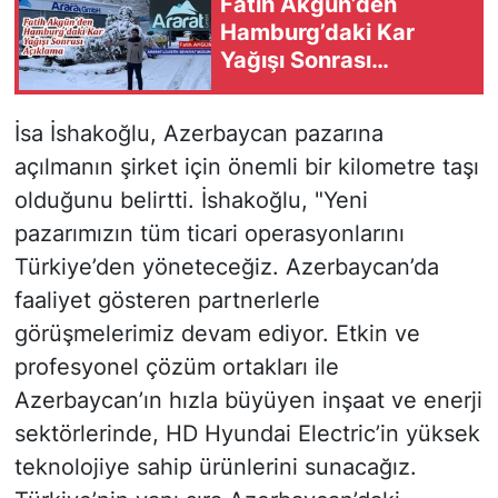
Fatih Akgün’den
Hamburg’daki Kar
Yağışı Sonrası
Açıklama: Ararat
GmbH Sevkiyatlarında
İsa İshakoğlu, Azerbaycan pazarına
Gecikme Yaşandı
açılmanın şirket için önemli bir kilometre taşı
olduğunu belirtti. İshakoğlu, "Yeni
pazarımızın tüm ticari operasyonlarını
Türkiye’den yöneteceğiz. Azerbaycan’da
faaliyet gösteren partnerlerle
görüşmelerimiz devam ediyor. Etkin ve
profesyonel çözüm ortakları ile
Azerbaycan’ın hızla büyüyen inşaat ve enerji
sektörlerinde, HD Hyundai Electric’in yüksek
teknolojiye sahip ürünlerini sunacağız.