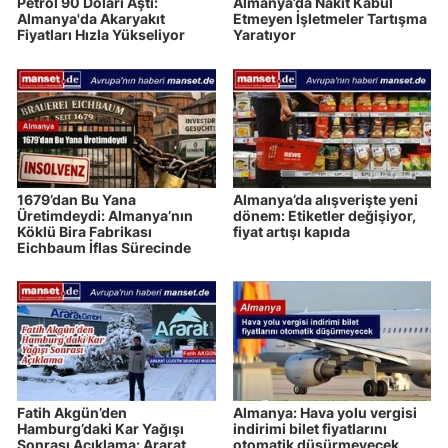
Petrol 90 Doları Aştı:
Almanya’da Nakit Kabul
Almanya'da Akaryakıt
Etmeyen İşletmeler Tartışma
Fiyatları Hızla Yükseliyor
Yaratıyor
1679’dan Bu Yana
Almanya’da alışverişte yeni
Üretimdeydi: Almanya’nın
dönem: Etiketler değişiyor,
Köklü Bira Fabrikası
fiyat artışı kapıda
Eichbaum İflas Sürecinde
Fatih Akgün’den
Almanya: Hava yolu vergisi
Hamburg’daki Kar Yağışı
indirimi bilet fiyatlarını
Sonrası Açıklama: Ararat
otomatik düşürmeyecek