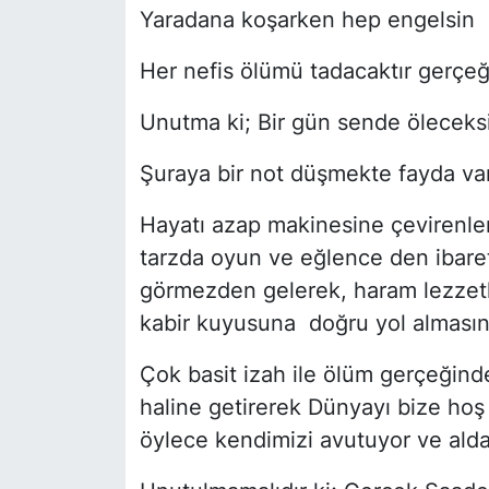
Yaradana koşarken hep engelsin
Her nefis ölümü tadacaktır gerçe
Unutma ki; Bir gün sende öleceksi
Şuraya bir not düşmekte fayda var
Hayatı azap makinesine çevirenler
tarzda oyun ve eğlence den ibaret
görmezden gelerek, haram lezzetle
kabir kuyusuna doğru yol almasını d
Çok basit izah ile ölüm gerçeğind
haline getirerek Dünyayı bize hoş 
öylece kendimizi avutuyor ve alda