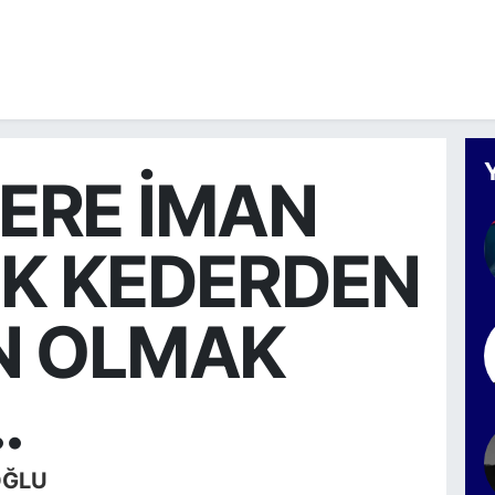
ERE İMAN
İK KEDERDEN
N OLMAK
.
OĞLU