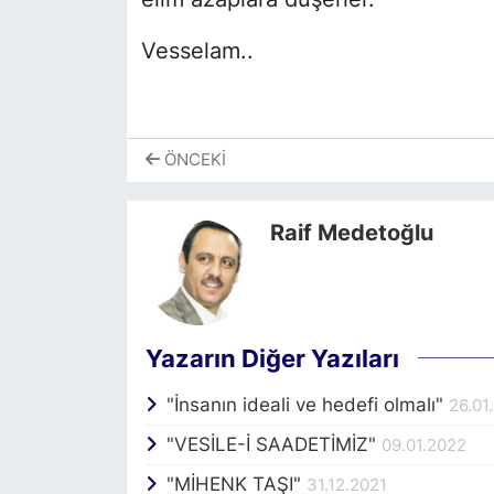
Vesselam..
ÖNCEKI
Raif Medetoğlu
Yazarın Diğer Yazıları
"İnsanın ideali ve hedefi olmalı"
26.01
"VESİLE-İ SAADETİMİZ"
09.01.2022
"MİHENK TAŞI"
31.12.2021