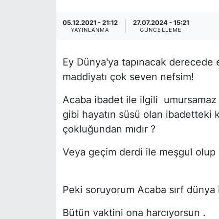
SİYASET
05.12.2021 - 21:12
27.07.2024 - 15:21
YAYINLANMA
GÜNCELLEME
SAĞLIK
Ey Dünya'ya tapınacak derecede 
maddiyatı çok seven nefsim!
Acaba ibadet ile ilgili umursamaz 
gibi hayatın süsü olan ibadetteki
çokluğundan mıdır ?
Veya geçim derdi ile meşgul olup 
Peki soruyorum Acaba sırf dünya iç
Bütün vaktini ona harcıyorsun .