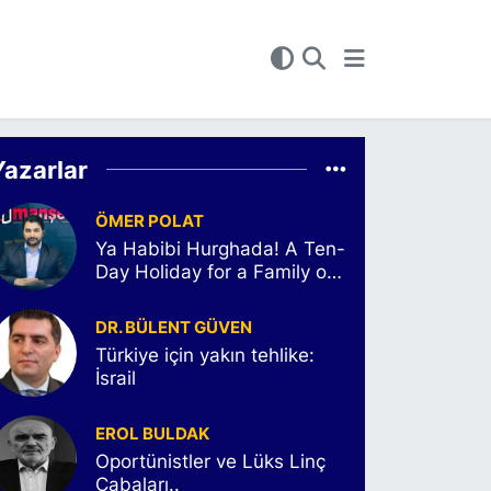
Yazarlar
ÖMER POLAT
Ya Habibi Hurghada! A Ten-
Day Holiday for a Family of
Six
DR. BÜLENT GÜVEN
Türkiye için yakın tehlike:
İsrail
EROL BULDAK
Oportünistler ve Lüks Linç
Çabaları..