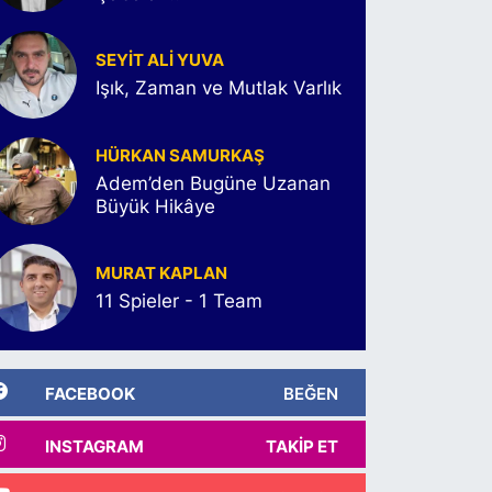
SEYIT ALI YUVA
Işık, Zaman ve Mutlak Varlık
HÜRKAN SAMURKAŞ
Adem’den Bugüne Uzanan
Büyük Hikâye
MURAT KAPLAN
11 Spieler - 1 Team
FACEBOOK
BEĞEN
INSTAGRAM
TAKIP ET