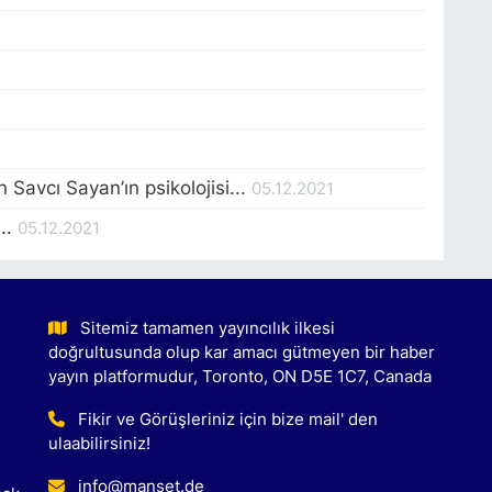
Savcı Sayan’ın psikolojisi...
05.12.2021
..
05.12.2021
Sitemiz tamamen yayıncılık ilkesi
doğrultusunda olup kar amacı gütmeyen bir haber
yayın platformudur, Toronto, ON D5E 1C7, Canada
Fikir ve Görüşleriniz için bize mail' den
ulaabilirsiniz!
info@manset.de