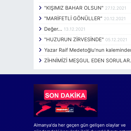
"KIŞIMIZ BAHAR OLSUN"
27.12.2021
"MARİFETLİ GÖNÜLLER"
20.12.2021
Değer...
13.12.2021
"HUZURUN ZİRVESİNDE"
05.12.2021
Yazar Raif Medetoğlu'nun kaleminden 
ZİHNİMİZİ MEŞGUL EDEN SORULAR.
Almanya'da her geçen gün gelişen olaylar ve