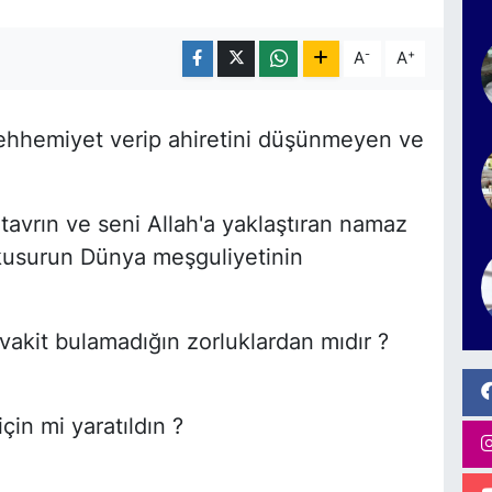
-
+
A
A
ehhemiyet verip ahiretini düşünmeyen ve
tavrın ve seni Allah'a yaklaştıran namaz
 kusurun Dünya meşguliyetinin
vakit bulamadığın zorluklardan mıdır ?
in mi yaratıldın ?