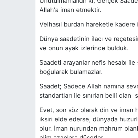
Unutulmamalıdır ki; Gerçek Saadet
Allah'a iman etmektir.
Velhasıl burdan hareketle kadere 
Dünya saadetinin ilacı ve reçetes
ve onun ayak izlerinde bulduk.
Saadeti arayanlar nefis hesabı ile 
boğularak bulamazlar.
Saadet; Sadece Allah namına sevm
standartları ile sınırları belli ol
Evet, son söz olarak din ve iman h
iksiri elde ederse, dünyada huzurl
olur. İman nurundan mahrum olanl
elim azaplara düşerler.