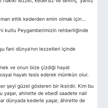
 hakiki lezzet, kedersiz ve sevinç yanlız
iman ettik kederden emin olmak için...
ini kutlu Peygamberimizin rehberliğinde
şu fani dünya'nın lezzetleri içinde
ek ve onun bize çizdiği hayat
an sosyal hayatı tesis ederek mümkün olur.
er şeyi güzel gösteren bir iksirdir. Kim bu
u yaşar, ahirette de ebedî saadete nail
ar dünyada kederle yaşar, âhirette de