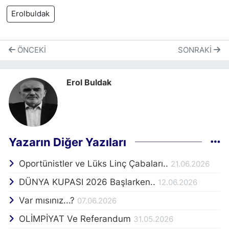
Erolbuldak
ÖNCEKI
SONRAKI
Erol Buldak
Yazarın Diğer Yazıları
Oportünistler ve Lüks Linç Çabaları..
21.06.2026
DÜNYA KUPASI 2026 Başlarken..
12.06.2026
Var mısınız...?
07.06.2026
OLİMPİYAT Ve Referandum
31.05.2026