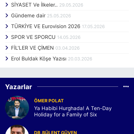
SİYASET Ve İlkeler..
29.05.2026
Gündeme dair
25.05.2026
TÜRKİYE VE Eurovision 2026
17.05.2026
SPOR VE SPORCU
14.05.2026
FİL'LER VE ÇİMEN
03.04.2026
Erol Buldak Köşe Yazısı
20.03.2026
Yazarlar
ÖMER POLAT
Ya Habibi Hurghada! A Ten-Day
Holiday for a Family of Six
DR. BÜLENT GÜVEN