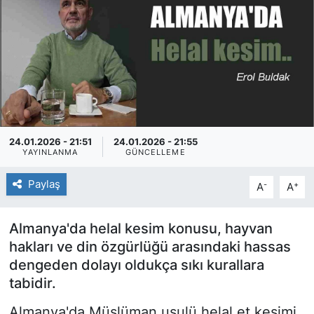
SİYASET
SAĞLIK
24.01.2026 - 21:51
24.01.2026 - 21:55
YAYINLANMA
GÜNCELLEME
Paylaş
-
+
A
A
Almanya'da helal kesim konusu, hayvan
hakları ve din özgürlüğü arasındaki hassas
dengeden dolayı oldukça sıkı kurallara
tabidir.
Almanya'da Müslüman usulü helal et kesimi