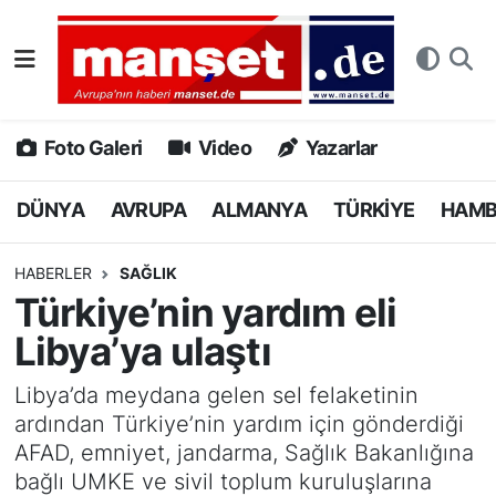
DÜNYA
Nöbetçi Eczaneler
AVRUPA
Hava Durumu
Foto Galeri
Video
Yazarlar
ALMANYA
Namaz Vakitleri
DÜNYA
AVRUPA
ALMANYA
TÜRKİYE
HAM
TÜRKİYE
Trafik Durumu
HABERLER
SAĞLIK
Türkiye’nin yardım eli
HAMBURG
Puan Durumu ve Fikstür
Libya’ya ulaştı
SPOR
Tüm Manşetler
Libya’da meydana gelen sel felaketinin
ardından Türkiye’nin yardım için gönderdiği
DEUTSCH
Son Dakika Haberleri
AFAD, emniyet, jandarma, Sağlık Bakanlığına
bağlı UMKE ve sivil toplum kuruluşlarına
EKONOMİ
Haber Arşivi