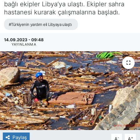
bağlı ekipler Libya’ya ulaştı. Ekipler sahra
SİYASET
hastanesi kurarak çalışmalarına başladı.
#Türkiyenin yardım eli Libyaya ulaştı
SAĞLIK
14.09.2023 - 09:48
YAYINLANMA
Paylaş
-
+
A
A