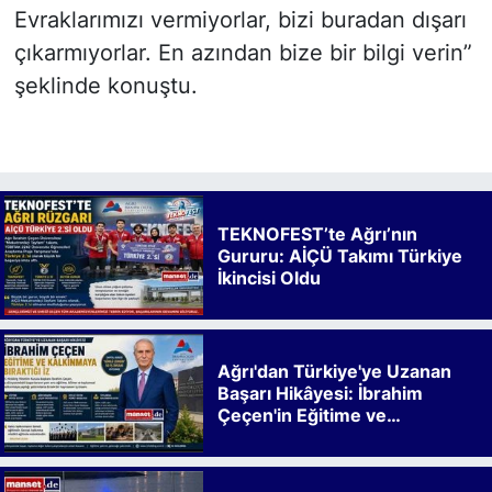
Evraklarımızı vermiyorlar, bizi buradan dışarı
çıkarmıyorlar. En azından bize bir bilgi verin”
şeklinde konuştu.
TEKNOFEST’te Ağrı’nın
Gururu: AİÇÜ Takımı Türkiye
İkincisi Oldu
Ağrı'dan Türkiye'ye Uzanan
Başarı Hikâyesi: İbrahim
Çeçen'in Eğitime ve
Kalkınmaya Bıraktığı İz