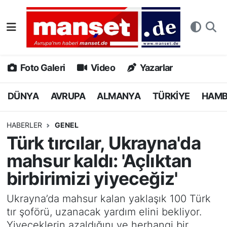
DÜNYA
Nöbetçi Eczaneler
AVRUPA
Hava Durumu
Foto Galeri
Video
Yazarlar
ALMANYA
Namaz Vakitleri
DÜNYA
AVRUPA
ALMANYA
TÜRKİYE
HAM
TÜRKİYE
Trafik Durumu
HABERLER
GENEL
Türk tırcılar, Ukrayna'da
HAMBURG
Puan Durumu ve Fikstür
mahsur kaldı: 'Açlıktan
SPOR
Tüm Manşetler
birbirimizi yiyeceğiz'
DEUTSCH
Son Dakika Haberleri
Ukrayna’da mahsur kalan yaklaşık 100 Türk
tır şoförü, uzanacak yardım elini bekliyor.
EKONOMİ
Haber Arşivi
Yiyeceklerin azaldığını ve herhangi bir