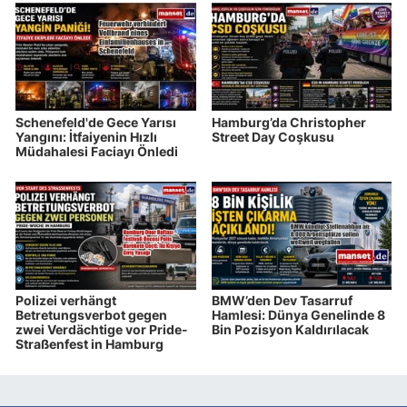
Schenefeld'de Gece Yarısı
Hamburg’da Christopher
Yangını: İtfaiyenin Hızlı
Street Day Coşkusu
Müdahalesi Faciayı Önledi
Polizei verhängt
BMW’den Dev Tasarruf
Betretungsverbot gegen
Hamlesi: Dünya Genelinde 8
zwei Verdächtige vor Pride-
Bin Pozisyon Kaldırılacak
Straßenfest in Hamburg