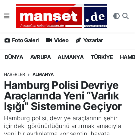
DÜNYA
Nöbetçi Eczaneler
AVRUPA
Hava Durumu
Foto Galeri
Video
Yazarlar
ALMANYA
Namaz Vakitleri
DÜNYA
AVRUPA
ALMANYA
TÜRKİYE
HAM
TÜRKİYE
Trafik Durumu
HABERLER
ALMANYA
Hamburg Polisi Devriye
HAMBURG
Puan Durumu ve Fikstür
Araçlarında Yeni “Varlık
SPOR
Tüm Manşetler
Işığı” Sistemine Geçiyor
DEUTSCH
Son Dakika Haberleri
Hamburg polisi, devriye araçlarının şehir
içindeki görünürlüğünü artırmak amacıyla
EKONOMİ
Haber Arşivi
yeni bir aydınlatma konseptini hayata