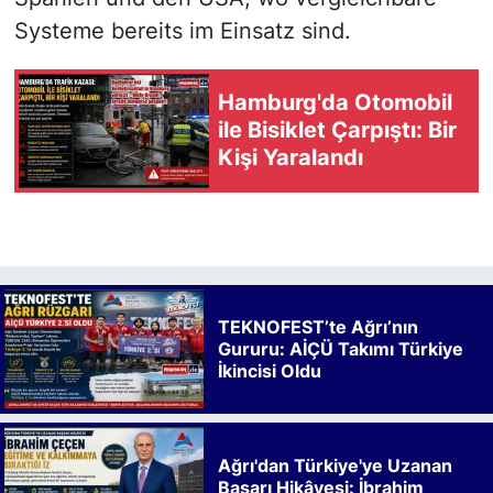
Systeme bereits im Einsatz sind.
Hamburg'da Otomobil
ile Bisiklet Çarpıştı: Bir
Kişi Yaralandı
TEKNOFEST’te Ağrı’nın
Gururu: AİÇÜ Takımı Türkiye
İkincisi Oldu
Ağrı'dan Türkiye'ye Uzanan
Başarı Hikâyesi: İbrahim