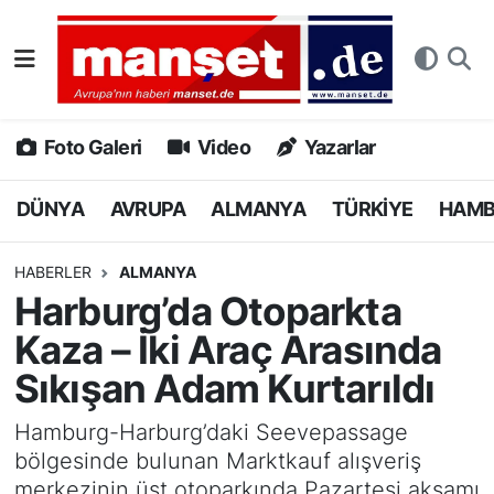
DÜNYA
Nöbetçi Eczaneler
AVRUPA
Hava Durumu
Foto Galeri
Video
Yazarlar
ALMANYA
Namaz Vakitleri
DÜNYA
AVRUPA
ALMANYA
TÜRKİYE
HAM
TÜRKİYE
Trafik Durumu
HABERLER
ALMANYA
Harburg’da Otoparkta
HAMBURG
Puan Durumu ve Fikstür
Kaza – İki Araç Arasında
SPOR
Tüm Manşetler
Sıkışan Adam Kurtarıldı
DEUTSCH
Son Dakika Haberleri
Hamburg-Harburg’daki Seevepassage
bölgesinde bulunan Marktkauf alışveriş
EKONOMİ
Haber Arşivi
merkezinin üst otoparkında Pazartesi akşamı