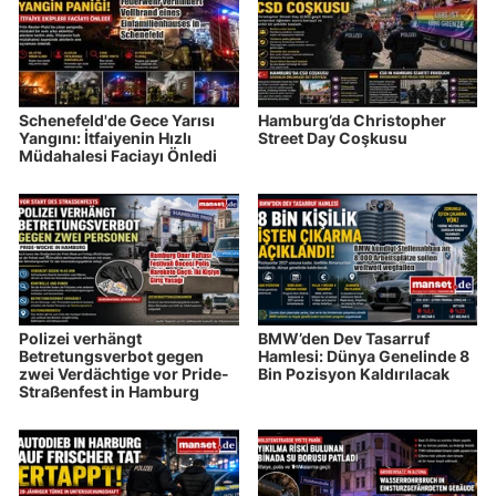
Schenefeld'de Gece Yarısı
Hamburg’da Christopher
Yangını: İtfaiyenin Hızlı
Street Day Coşkusu
Müdahalesi Faciayı Önledi
Polizei verhängt
BMW’den Dev Tasarruf
Betretungsverbot gegen
Hamlesi: Dünya Genelinde 8
zwei Verdächtige vor Pride-
Bin Pozisyon Kaldırılacak
Straßenfest in Hamburg