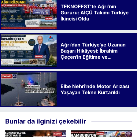
TEKNOFEST’te Ağrı’nın
Gururu: AİÇÜ Takımı Türkiye
İkincisi Oldu
Ağrı'dan Türkiye'ye Uzanan
Başarı Hikâyesi: İbrahim
Çeçen'in Eğitime ve
Kalkınmaya Bıraktığı İz
Elbe Nehri'nde Motor Arızası
Yaşayan Tekne Kurtarıldı
Bunlar da ilginizi çekebilir