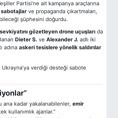
şiller Partisi’ne ait kampanya araçlarına
 sabotajlar
ve propaganda çıkartmaları,
abileceği şüphesini doğurdu.
sevkiyatını gözetleyen drone uçuşları
da
ılanan
Dieter S.
ve
Alexander J.
adlı iki
tı adına
askeri tesislere yönelik saldırılar
ın Ukrayna’ya verdiği desteği sabote
iyonlar”
u ana kadar yakalanabilenler,
emir
ek kullanımlık ajanlar.”