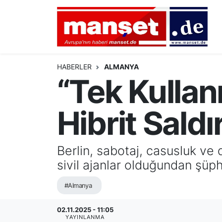
DÜNYA
Nöbetçi Eczaneler
AVRUPA
Hava Durumu
HABERLER
ALMANYA
“Tek Kullan
ALMANYA
Namaz Vakitleri
Hibrit Saldır
TÜRKİYE
Trafik Durumu
HAMBURG
Puan Durumu ve Fikstür
Berlin, sabotaj, casusluk ve
sivil ajanlar olduğundan şüph
SPOR
Tüm Manşetler
#Almanya
DEUTSCH
Son Dakika Haberleri
02.11.2025 - 11:05
EKONOMİ
Haber Arşivi
YAYINLANMA