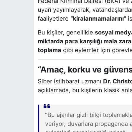
Federal Kriminal Dairesi (BKA) ve 
uyarı yayımlayarak, vatandaşlardan
faaliyetlere
“kiralanmamalarını”
is
Bu kişiler, genellikle
sosyal medy
miktarda para karşılığı mala zar
toplama
gibi eylemler için görevlen
“Amaç, korku ve güvens
Siber istihbarat uzmanı
Dr. Chris
açıklamada, bu kişilerin klasik anl
“Bu ajanlar gizli bilgi toplamakl
veriyor, duvarlara propaganda af