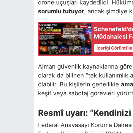
drone uçuşları kaydedildi. Hüküme
sorumlu tutuyor
, ancak şimdiye k
Schenefeld'de 
Müdahalesi F
İçeriği Görüntül
Alman güvenlik kaynaklarına göre,
olarak da bilinen “tek kullanımlık a
olabilir. Bu kişilerin genellikle
ama
keşif veya sabotaj görevleri yürüttü
Resmî uyarı: “Kendinizi
Federal Anayasayı Koruma Dairesi (