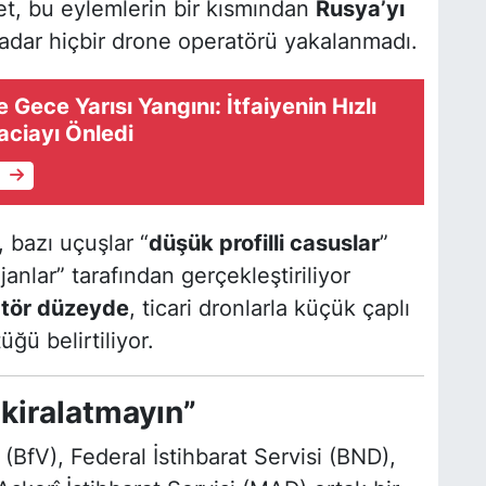
t, bu eylemlerin bir kısmından
Rusya’yı
adar hiçbir drone operatörü yakalanmadı.
Gece Yarısı Yangını: İtfaiyenin Hızlı
aciayı Önledi
e
 bazı uçuşlar “
düşük profilli casuslar
”
janlar” tarafından gerçekleştiriliyor
tör düzeyde
, ticari dronlarla küçük çaplı
ğü belirtiliyor.
 kiralatmayın”
BfV), Federal İstihbarat Servisi (BND),