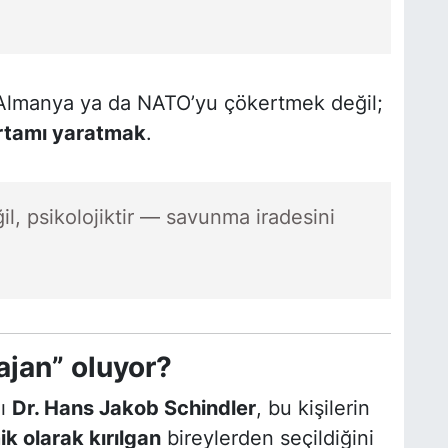
 Almanya ya da NATO’yu çökertmek değil;
ortamı yaratmak
.
il, psikolojiktir — savunma iradesini
ajan” oluyor?
nı
Dr. Hans Jakob Schindler
, bu kişilerin
k olarak kırılgan
bireylerden seçildiğini