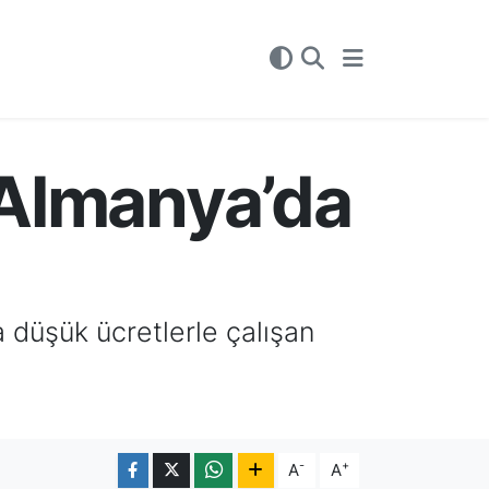
a Almanya’da
 düşük ücretlerle çalışan
-
+
A
A