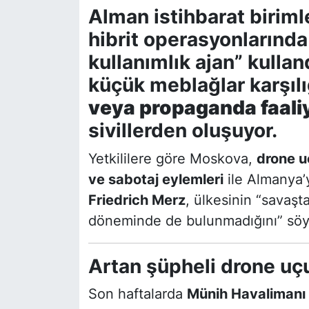
Alman istihbarat biriml
hibrit operasyonlarında
kullanımlık ajan” kullan
küçük meblağlar karşıl
veya propaganda faali
sivillerden oluşuyor.
Yetkililere göre Moskova,
drone u
ve sabotaj eylemleri
ile Almanya’y
Friedrich Merz
, ülkesinin “savaşt
döneminde de bulunmadığını” söy
Artan şüpheli drone uçu
Son haftalarda
Münih Havalimanı