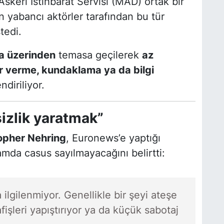
Askerî İstihbarat Servisi (MAD) ortak bir
 yabancı aktörler tarafından bu tür
tedi.
a üzerinden
temasa geçilerek
az
ar verme, kundaklama ya da bilgi
diriliyor.
izlik yaratmak”
topher Nehring
, Euronews’e yaptığı
amda casus sayılmayacağını belirtti:
a ilgilenmiyor. Genellikle bir şeyi ateşe
işleri yapıştırıyor ya da küçük sabotaj