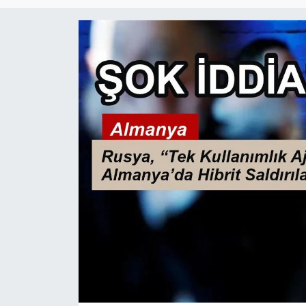
SİYASET
SAĞLIK