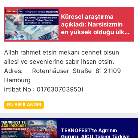
Küresel araştırma
açıkladı: Narsisizmin
en yüksek olduğu ülke
Almanya, Türkiye üst
sıralarda
Allah rahmet etsin mekanı cennet olsun
ailesi ve sevenlerine sabır ihsan etsin.
Adres: Rotenhäuser Straße 81 21109
Hamburg
irtibat No : 017630703950)
BU BIR İLANDIR
TEKNOFEST’te Ağrı’nın
Gururu: AİÇÜ Takımı Türkiye