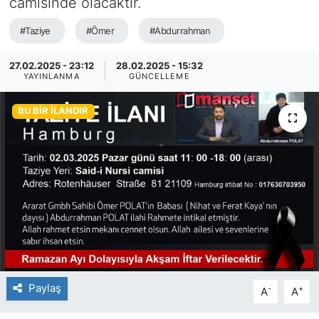
camisinde olacaktır.
SİYASET
#Taziye
#Ömer
#Abdurrahman
SAĞLIK
27.02.2025 - 23:12
28.02.2025 - 15:32
YAYINLANMA
GÜNCELLEME
BU BIR İLANDIR
Paylaş
-
+
A
A