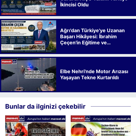
İkincisi Oldu
Ağrı'dan Türkiye'ye Uzanan
Başarı Hikâyesi: İbrahim
Çeçen'in Eğitime ve
Kalkınmaya Bıraktığı İz
Elbe Nehri'nde Motor Arızası
Yaşayan Tekne Kurtarıldı
Bunlar da ilginizi çekebilir