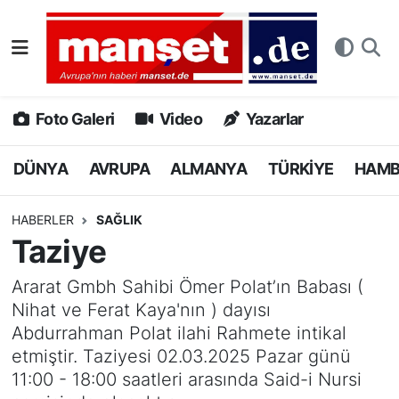
DÜNYA
Nöbetçi Eczaneler
AVRUPA
Hava Durumu
Foto Galeri
Video
Yazarlar
ALMANYA
Namaz Vakitleri
DÜNYA
AVRUPA
ALMANYA
TÜRKİYE
HAM
TÜRKİYE
Trafik Durumu
HABERLER
SAĞLIK
Taziye
HAMBURG
Puan Durumu ve Fikstür
Ararat Gmbh Sahibi Ömer Polat’ın Babası (
SPOR
Tüm Manşetler
Nihat ve Ferat Kaya'nın ) dayısı
Abdurrahman Polat ilahi Rahmete intikal
DEUTSCH
Son Dakika Haberleri
etmiştir. Taziyesi 02.03.2025 Pazar günü
11:00 - 18:00 saatleri arasında Said-i Nursi
EKONOMİ
Haber Arşivi