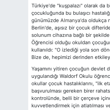
Türkiye'de "kuşpalazı" olarak da b
çocukluğunda bu bulaşıcı hastalığa
günümüzde
Almanya'da
oldukça n
Berlin'de, aşısız bir çocuk difteri
solunum cihazına bağlı bir şekild
Öğrencisi olduğu okuldan çocuğun 
kullanıldı: "O izlediği yola son 
Bize de, hepimizi derinden etkiley
Yaşamını yitiren çocuğun devlet de
uygulandığı Waldorf Okulu öğrenci
okullar çocuk hastalıklarını, "ilk e
başvurulması gereken birer rahatsız
kontrolünde, belli bir çerçeve i
kuvvetlendirmek için atlatılması v