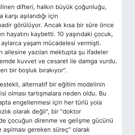
ilinen difteri, halkın büyük çoğunluğu,
 karşı aşılandığı için
adir görülüyor. Ancak kısa bir süre önce
den hayatını kaybetti. 10 yaşındaki çocuk,
e aylarca yaşam mücadelesi vermişti.
ailesine yazılan mektupta şu ifadeler
dönemde kuvvet ve cesaret ile damga vurdu.
en bir boşluk bırakıyor".
stekli, alternatif bir eğitim modelinin
si olması tartışmalara neden oldu. Bu
tapta engellenmesi için her türlü yola
lık olarak değil", bir "doktor
çinde çocuğun direnme ve gelişme gücünü
e aşılması gereken süreç" olarak