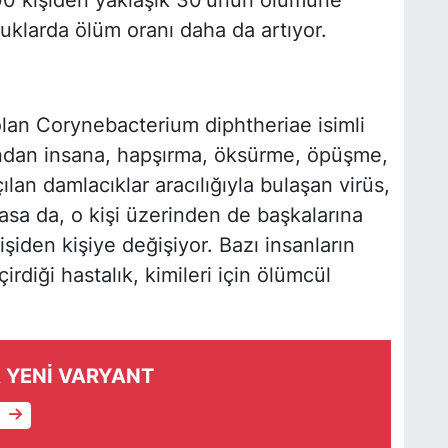
uklarda ölüm oranı daha da artıyor.
 olan Corynebacterium diphtheriae isimli
sandan insana, hapşırma, öksürme, öpüşme,
lan damlacıklar aracılığıyla bulaşan virüs,
asa da, o kişi üzerinden de başkalarına
işiden kişiye değişiyor. Bazı insanların
çirdiği hastalık, kimileri için ölümcül
 YENİ VARYANT
e