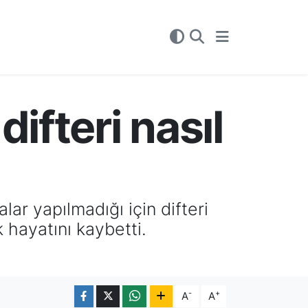
ifteri nasıl
ar yapılmadığı için difteri
k hayatını kaybetti.
-
+
A
A