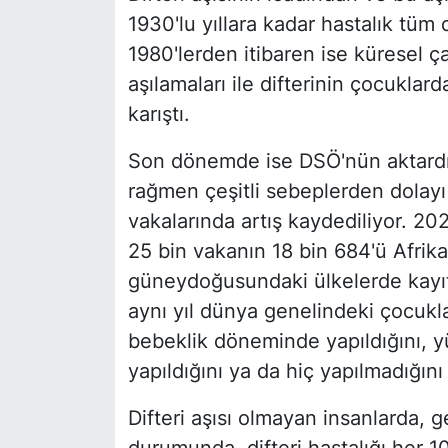
1930'lu yıllara kadar hastalık tü
1980'lerden itibaren ise küresel ça
aşılamaları ile difterinin çocukl
karıştı.
Son dönemde ise DSÖ'nün aktardığ
rağmen çeşitli sebeplerden dolayı 
vakalarında artış kaydediliyor. 20
25 bin vakanın 18 bin 684'ü Afrika
güneydoğusundaki ülkelerde kayıtla
aynı yıl dünya genelindeki çocukl
bebeklik döneminde yapıldığını, yü
yapıldığını ya da hiç yapılmadığın
Difteri aşısı olmayan insanlarda, 
durumunda, difteri hastalığı her 