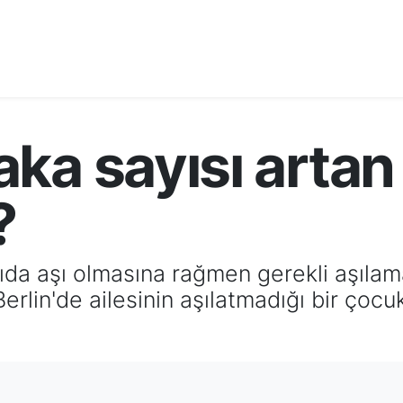
a sayısı artan d
?
da aşı olmasına rağmen gerekli aşılamal
erlin'de ailesinin aşılatmadığı bir çocu