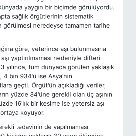
m dünyada yaygın bir biçimde görülüyordu.
pta sağlık örgütlerinin sistematik
arda görülmesi neredeyse tamamen tarihe
ına göre, yeterince aşı bulunmasına
aşı yaptırılmaması nedeniyle difteri
23 yılında, tüm dünyada görülen yaklaşık
, 4 bin 934'ü ise Asya'nın
ra geçti. Örgüt'ün açıkladığı veriler,
arın yüzde 84'üne gerekli olan üç aşının
zde 16'lık bir kesime ise yetersiz aşı
ı ortaya koyuyor.
gerekli tedavinin de yapılmaması
100 kişiden yaklaşık 30'unun ölümüne