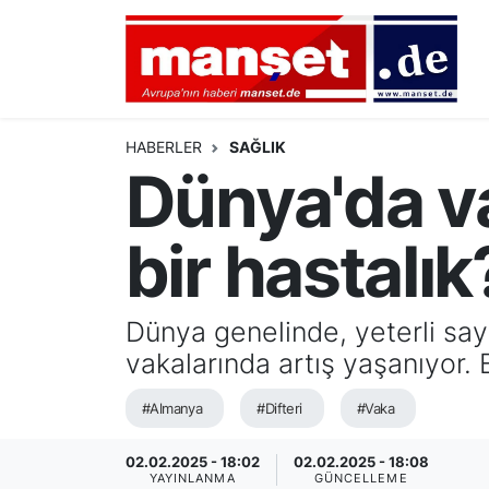
DÜNYA
Nöbetçi Eczaneler
AVRUPA
Hava Durumu
HABERLER
SAĞLIK
Dünya'da vak
ALMANYA
Namaz Vakitleri
bir hastalık
TÜRKİYE
Trafik Durumu
HAMBURG
Puan Durumu ve Fikstür
Dünya genelinde, yeterli sayı
vakalarında artış yaşanıyor. B
SPOR
Tüm Manşetler
#Almanya
#Difteri
#Vaka
DEUTSCH
Son Dakika Haberleri
02.02.2025 - 18:02
02.02.2025 - 18:08
EKONOMİ
Haber Arşivi
YAYINLANMA
GÜNCELLEME