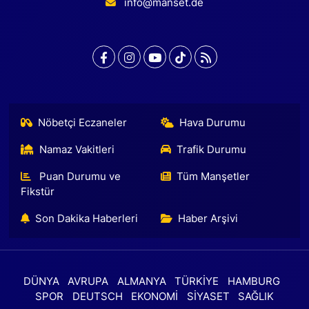
info@manset.de
Nöbetçi Eczaneler
Hava Durumu
Namaz Vakitleri
Trafik Durumu
Puan Durumu ve
Tüm Manşetler
Fikstür
Son Dakika Haberleri
Haber Arşivi
DÜNYA
AVRUPA
ALMANYA
TÜRKİYE
HAMBURG
SPOR
DEUTSCH
EKONOMİ
SİYASET
SAĞLIK