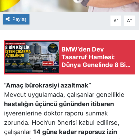
Paylaş
-
+
A
A
BMW’den Dev
Tasarruf Hamlesi:
Dünya Genelinde 8 Bin
Pozisyon Kaldırılacak
“Amaç bürokrasiyi azaltmak”
Mevcut uygulamada, çalışanlar genellikle
hastalığın üçüncü gününden itibaren
işverenlerine doktor raporu sunmak
zorunda. Hoch’un önerisi kabul edilirse,
çalışanlar
14 güne kadar raporsuz izin