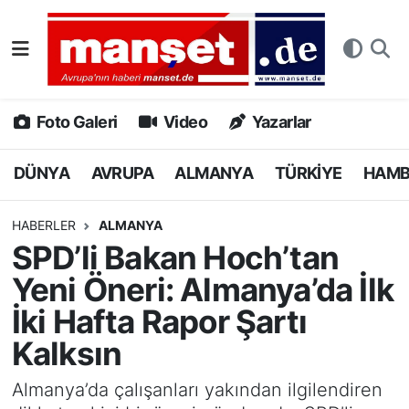
DÜNYA
Nöbetçi Eczaneler
AVRUPA
Hava Durumu
Foto Galeri
Video
Yazarlar
ALMANYA
Namaz Vakitleri
DÜNYA
AVRUPA
ALMANYA
TÜRKİYE
HAM
TÜRKİYE
Trafik Durumu
HABERLER
ALMANYA
SPD’li Bakan Hoch’tan
HAMBURG
Puan Durumu ve Fikstür
Yeni Öneri: Almanya’da İlk
SPOR
Tüm Manşetler
İki Hafta Rapor Şartı
Kalksın
DEUTSCH
Son Dakika Haberleri
Almanya’da çalışanları yakından ilgilendiren
EKONOMİ
Haber Arşivi