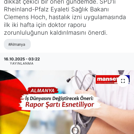
dikkat çekici bir öneri gündemde. SPD’li
Rheinland-Pfalz Eyaleti Sağlık Bakanı
SİYASET
Clemens Hoch, hastalık izni uygulamasında
ilk iki hafta için doktor raporu
SAĞLIK
zorunluluğunun kaldırılmasını önerdi.
#Almanya
16.10.2025 - 03:22
YAYINLANMA