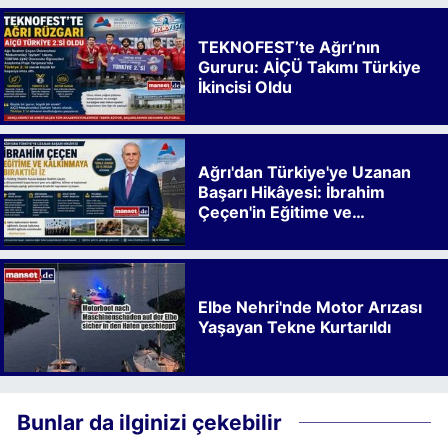
TEKNOFEST’te Ağrı’nın
Gururu: AİÇÜ Takımı Türkiye
İkincisi Oldu
Ağrı'dan Türkiye'ye Uzanan
Başarı Hikâyesi: İbrahim
Çeçen'in Eğitime ve
Kalkınmaya Bıraktığı İz
Elbe Nehri'nde Motor Arızası
Yaşayan Tekne Kurtarıldı
Bunlar da ilginizi çekebilir