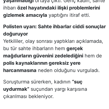
yaşanmadığı
ortaya çıktı. Genç kadın, sahte
ihbarı
özel hayatındaki ilişki problemlerini
gizlemek amacıyla
yaptığını itiraf etti.
Polisten uyarı: Sahte ihbarlar ciddi sonuçlar
doğuruyor
Yetkililer, olay sonrası yaptıkları açıklamada,
bu tür sahte ihbarların hem
gerçek
mağdurların güvenini zedelediğini
hem de
polis kaynaklarının gereksiz yere
harcanmasına
neden olduğunu vurguladı.
Soruşturma sürerken, kadının
“suç
uydurmak”
suçundan yargı karşısına
çıkarılması bekleniyor.