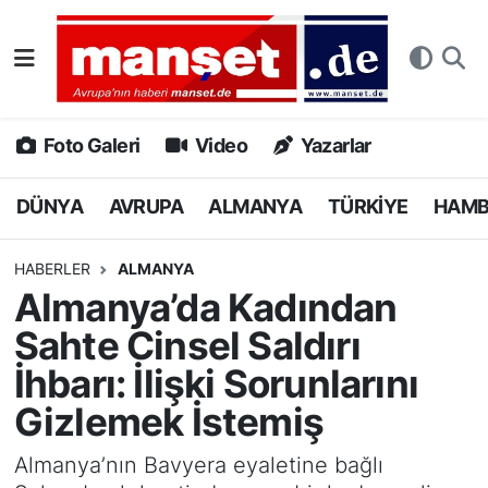
DÜNYA
Nöbetçi Eczaneler
AVRUPA
Hava Durumu
Foto Galeri
Video
Yazarlar
ALMANYA
Namaz Vakitleri
DÜNYA
AVRUPA
ALMANYA
TÜRKİYE
HAM
TÜRKİYE
Trafik Durumu
HABERLER
ALMANYA
Almanya’da Kadından
HAMBURG
Puan Durumu ve Fikstür
Sahte Cinsel Saldırı
SPOR
Tüm Manşetler
İhbarı: İlişki Sorunlarını
Gizlemek İstemiş
DEUTSCH
Son Dakika Haberleri
Almanya’nın Bavyera eyaletine bağlı
EKONOMİ
Haber Arşivi