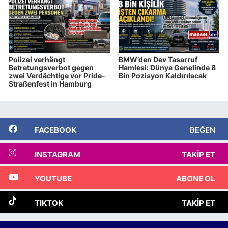
Polizei verhängt
BMW’den Dev Tasarruf
Betretungsverbot gegen
Hamlesi: Dünya Genelinde 8
zwei Verdächtige vor Pride-
Bin Pozisyon Kaldırılacak
Straßenfest in Hamburg
FACEBOOK
BEĞEN
INSTAGRAM
TAKIP ET
YOUTUBE
ABONE OL
TIKTOK
TAKIP ET