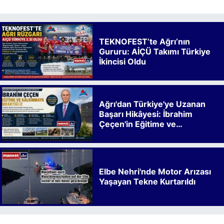
TEKNOFEST’te Ağrı’nın
Gururu: AİÇÜ Takımı Türkiye
İkincisi Oldu
Ağrı'dan Türkiye'ye Uzanan
Başarı Hikâyesi: İbrahim
Çeçen'in Eğitime ve
Kalkınmaya Bıraktığı İz
Elbe Nehri'nde Motor Arızası
Yaşayan Tekne Kurtarıldı