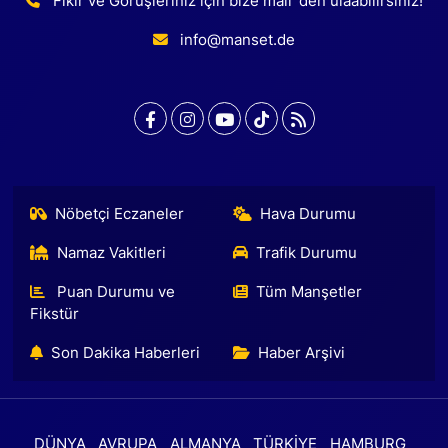
Fikir ve Görüşleriniz için bize mail' den ulaabilirsiniz!
info@manset.de
Nöbetçi Eczaneler
Hava Durumu
Namaz Vakitleri
Trafik Durumu
Puan Durumu ve
Tüm Manşetler
Fikstür
Son Dakika Haberleri
Haber Arşivi
DÜNYA
AVRUPA
ALMANYA
TÜRKİYE
HAMBURG