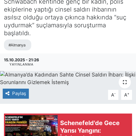
Schwabach kentinde genç bir kadın, polis
ekiplerine yaptığı cinsel saldırı ihbarının
SİYASET
asılsız olduğu ortaya çıkınca hakkında “suç
uydurmak” suçlamasıyla soruşturma
SAĞLIK
başlatıldı.
#Almanya
15.10.2025 - 21:26
YAYINLANMA
Paylaş
-
+
A
A
Schenefeld'de Gece
Yarısı Yangını: