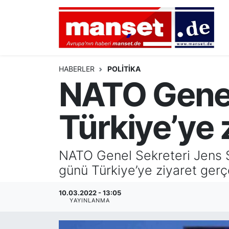
DÜNYA
Nöbetçi Eczaneler
AVRUPA
Hava Durumu
HABERLER
POLİTİKA
NATO Genel
ALMANYA
Namaz Vakitleri
Türkiye’ye 
TÜRKİYE
Trafik Durumu
HAMBURG
Puan Durumu ve Fikstür
NATO Genel Sekreteri Jens S
günü Türkiye’ye ziyaret gerç
SPOR
Tüm Manşetler
10.03.2022 - 13:05
DEUTSCH
Son Dakika Haberleri
YAYINLANMA
EKONOMİ
Haber Arşivi