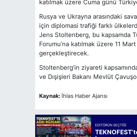
katılmak üzere Cuma günü Türkiye
Rusya ve Ukrayna arasındaki sava
için diplomasi trafiği farklı ülke
Jens Stoltenberg, bu kapsamda T
Forumu’na katılmak üzere 11 Mart
gerçekleştirecek.
Stoltenberg’in ziyareti kapsamı
ve Dışişleri Bakanı Mevlüt Çavuşo
Kaynak:
İhlas Haber Ajansı
EDITÖRÜN SEÇTIĞI
TEKNOFEST’te 