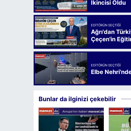
İkincisi Oldu
EDITÖRÜN SEÇTIĞI
Ağrı'dan Türk
Çeçen'in Eğiti
EDITÖRÜN SEÇTIĞI
Elbe Nehri'nd
Bunlar da ilginizi çekebilir