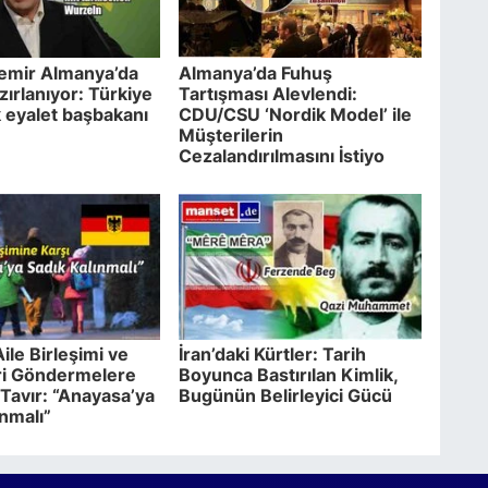
mir Almanya’da
Almanya’da Fuhuş
azırlanıyor: Türkiye
Tartışması Alevlendi:
k eyalet başbakanı
CDU/CSU ‘Nordik Model’ ile
Müşterilerin
Cezalandırılmasını İstiyo
ile Birleşimi ve
İran’daki Kürtler: Tarih
eri Göndermelere
Boyunca Bastırılan Kimlik,
 Tavır: “Anayasa’ya
Bugünün Belirleyici Gücü
ınmalı”