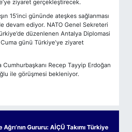
’ye ziyaret gerçekleştirecek.
şın 15’inci gününde ateşkes sağlanması
lerde devam ediyor. NATO Genel Sekreteri
ürkiye’de düzenlenen Antalya Diplomasi
 Cuma günü Türkiye’ye ziyaret
nda Cumhurbaşkanı Recep Tayyip Erdoğan
ğlu ile görüşmesi bekleniyor.
Ağrı’nın Gururu: AİÇÜ Takımı Türkiye