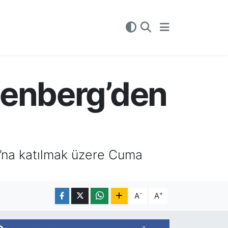
tenberg’den
’na katılmak üzere Cuma
-
+
A
A