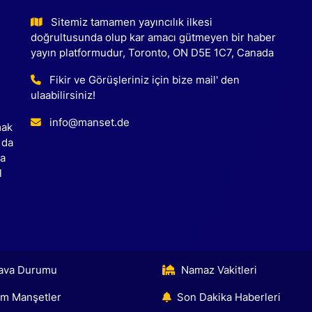
Sitemiz tamamen yayıncılık ilkesi
doğrultusunda olup kar amacı gütmeyen bir haber
yayın platformudur, Toronto, ON D5E 1C7, Canada
Fikir ve Görüşleriniz için bize mail' den
ulaabilirsiniz!
info@manset.de
mak
 da
ca
l
ava Durumu
Namaz Vakitleri
m Manşetler
Son Dakika Haberleri