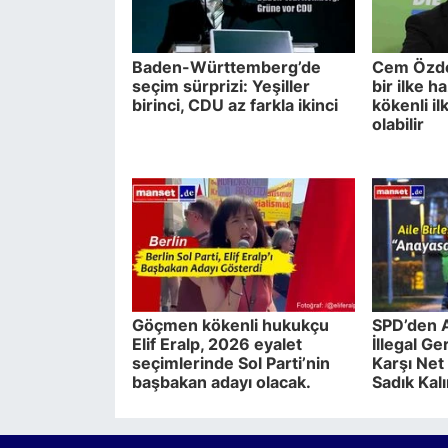
Baden-Württemberg’de
Cem Özde
seçim sürprizi: Yeşiller
bir ilke h
birinci, CDU az farkla ikinci
kökenli il
olabilir
Göçmen kökenli hukukçu
SPD’den A
Elif Eralp, 2026 eyalet
İllegal G
seçimlerinde Sol Parti’nin
Karşı Net
başbakan adayı olacak.
Sadık Kal