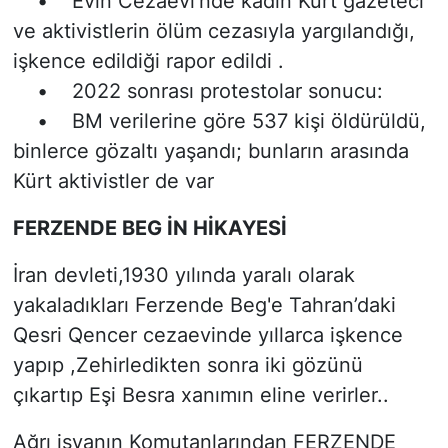
• Evin Cezaevi’nde kadın Kürt gazeteci
ve aktivistlerin ölüm cezasıyla yargılandığı,
işkence edildiği rapor edildi .
• 2022 sonrası protestolar sonucu:
• BM verilerine göre 537 kişi öldürüldü,
binlerce gözaltı yaşandı; bunların arasında
Kürt aktivistler de var
FERZENDE BEG İN HİKAYESİ
İran devleti,1930 yılında yaralı olarak
yakaladıkları Ferzende Beg'e Tahran’daki
Qesri Qencer cezaevinde yıllarca işkence
yapıp ,Zehirledikten sonra iki gözünü
çıkartıp Eşi Besra xanımın eline verirler..
Ağrı isyanın Komutanlarından FERZENDE