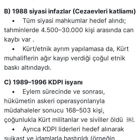
B) 1988 siyasi infazlar (Cezaevleri katliamı)
• Tüm siyasi mahkumlar hedef alındı;
tahminlerde 4.500–30.000 kişi arasında can
kaybı var .
• Kürt/etnik ayrım yapılamasa da, Kürt
muhaliflerin ağır kayıp verdiği çoğul etnik
baskı altındaydı.
C) 1989–1996 KDPI isyanı
• Eylem sürecinde ve sonrası,
hükümetin askeri operasyonlarıyla
müdahaleler sonucu 168–503 kişi,
çoğunlukla Kürt militanlar ve siviller öldü ￼.
• Ayrıca KDPI liderleri hedef alınarak
suikast ve idamlarla bastırıldı (örneğin