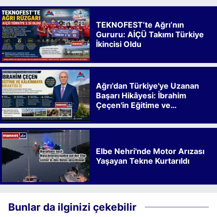
TEKNOFEST’te Ağrı’nın
Gururu: AİÇÜ Takımı Türkiye
İkincisi Oldu
Ağrı'dan Türkiye'ye Uzanan
Başarı Hikâyesi: İbrahim
Çeçen'in Eğitime ve
Kalkınmaya Bıraktığı İz
Elbe Nehri'nde Motor Arızası
Yaşayan Tekne Kurtarıldı
Bunlar da ilginizi çekebilir