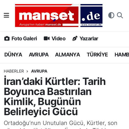
DÜNYA
Nöbetçi Eczaneler
AVRUPA
Hava Durumu
Foto Galeri
Video
Yazarlar
ALMANYA
Namaz Vakitleri
DÜNYA
AVRUPA
ALMANYA
TÜRKİYE
HAM
TÜRKİYE
Trafik Durumu
HABERLER
AVRUPA
İran’daki Kürtler: Tarih
HAMBURG
Puan Durumu ve Fikstür
Boyunca Bastırılan
SPOR
Tüm Manşetler
Kimlik, Bugünün
Belirleyici Gücü
DEUTSCH
Son Dakika Haberleri
Ortadoğu’nun Unutulan Gücü, Kürtler, son
EKONOMİ
Haber Arşivi