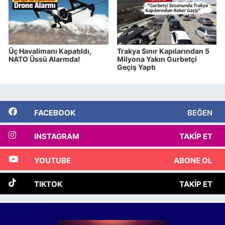
Üç Havalimanı Kapatıldı,
Trakya Sınır Kapılarından 5
NATO Üssü Alarmda!
Milyona Yakın Gurbetçi
Geçiş Yaptı
FACEBOOK
BEĞEN
INSTAGRAM
TAKIP ET
YOUTUBE
ABONE OL
TIKTOK
TAKIP ET