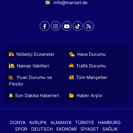
info@manset.de
Nöbetçi Eczaneler
Hava Durumu
Namaz Vakitleri
Trafik Durumu
Puan Durumu ve
Tüm Manşetler
Fikstür
Son Dakika Haberleri
Haber Arşivi
DÜNYA
AVRUPA
ALMANYA
TÜRKİYE
HAMBURG
SPOR
DEUTSCH
EKONOMİ
SİYASET
SAĞLIK