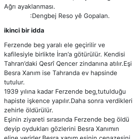
Ağrı ayaklanması.
:Dengbej Reso yê Gopalan.
ikinci bir idda
Ferzende beg yaralı ele geçirilir ve
kafilesiyle birlikte İran’a götürülür. Kendisi
Tahran’daki Qesrî Qencer zindanına atılır.Eşi
Besra Xanım ise Tahranda ev hapsinde
tutulur.
1939 yılına kadar Ferzende beg,tutulduğu
hapiste işkence yapılır.Daha sonra verdikleri
zehirle öldürülür.
Eşinin ziyareti sırasında Ferzende beg öldü
deyip oydukları gözlerini Besra Xanımın
eline verirler.Besra xanım eşinin cenazesini