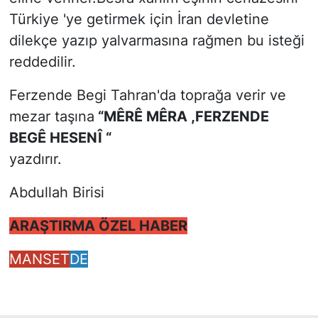
Türkiye 'ye getirmek için İran devletine
dilekçe yazıp yalvarmasına rağmen bu isteği
reddedilir.
Ferzende Begi Tahran'da toprağa verir ve
mezar taşına
“MÊRÊ MÊRA ,FERZENDE
BEGÊ HESENÎ “
yazdırır.
Abdullah Birisi
ARAŞTIRMA ÖZEL HABER
MANSET
DE