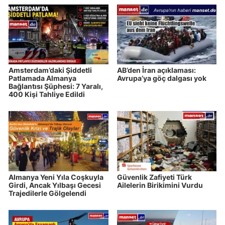
Amsterdam’daki Şiddetli
AB’den İran açıklaması:
Patlamada Almanya
Avrupa’ya göç dalgası yok
Bağlantısı Şüphesi: 7 Yaralı,
400 Kişi Tahliye Edildi
Almanya Yeni Yıla Coşkuyla
Güvenlik Zafiyeti Türk
Girdi, Ancak Yılbaşı Gecesi
Ailelerin Birikimini Vurdu
Trajedilerle Gölgelendi