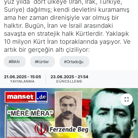
yüz yılda dört ülkeye (İran, Irak, Türkiye,
Suriye) dağılmış; kendi devletini kuramamış
SİYASET
ama her zaman direnişiyle var olmuş bir
halktır. Bugün, İran ve İsrail arasındaki
SAĞLIK
savaşta en stratejik halk Kürtlerdir. Yaklaşık
10 milyon Kürt İran topraklarında yaşıyor. Ve
artık bir gerçeğin altı çiziliyor:
#İRAN
#Kürtler
#Ortadoğu
21.06.2025 - 15:05
23.06.2025 - 21:54
YAYINLANMA
GÜNCELLEME