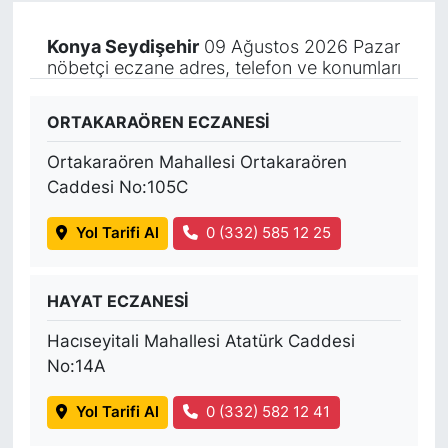
Konya Seydişehir
09 Ağustos 2026 Pazar
nöbetçi eczane adres, telefon ve konumları
ORTAKARAÖREN ECZANESİ
Ortakaraören Mahallesi Ortakaraören
Caddesi No:105C
Yol Tarifi Al
0 (332) 585 12 25
HAYAT ECZANESİ
Hacıseyitali Mahallesi Atatürk Caddesi
No:14A
Yol Tarifi Al
0 (332) 582 12 41