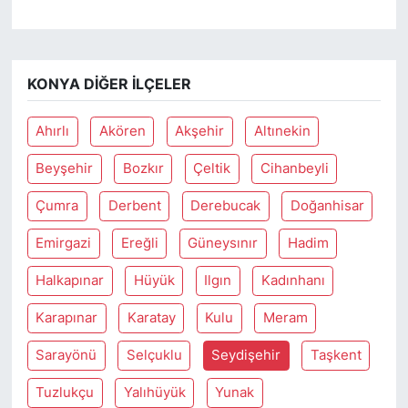
KONYA DIĞER İLÇELER
Ahırlı
Akören
Akşehir
Altınekin
Beyşehir
Bozkır
Çeltik
Cihanbeyli
Çumra
Derbent
Derebucak
Doğanhisar
Emirgazi
Ereğli
Güneysınır
Hadim
Halkapınar
Hüyük
Ilgın
Kadınhanı
Karapınar
Karatay
Kulu
Meram
Sarayönü
Selçuklu
Seydişehir
Taşkent
Tuzlukçu
Yalıhüyük
Yunak