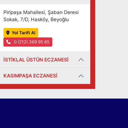
Piripaşa Mahallesi, Şaban Deresi
Sokak, 7/D, Hasköy, Beyoğlu
Yol Tarifi Al
0 (212) 369 95 85
İSTİKLAL ÜSTÜN ECZANESİ
KASIMPAŞA ECZANESİ