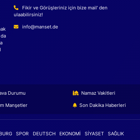
Fikir ve Görüşleriniz için bize mail' den
ulaabilirsiniz!
info@manset.de
mak
 da
ca
l
ava Durumu
Namaz Vakitleri
m Manşetler
Son Dakika Haberleri
BURG
SPOR
DEUTSCH
EKONOMİ
SİYASET
SAĞLIK