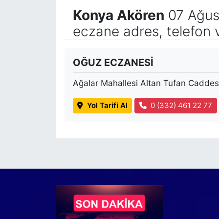
Konya Akören
07 Ağus
eczane adres, telefon 
OĞUZ ECZANESİ
Ağalar Mahallesi Altan Tufan Caddes
Yol Tarifi Al
0 (332) 461 22 77