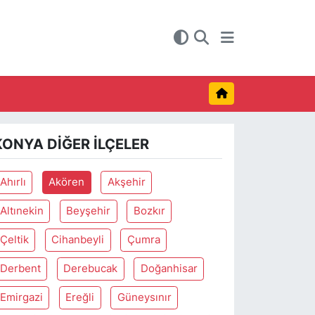
KONYA DIĞER İLÇELER
Ahırlı
Akören
Akşehir
Altınekin
Beyşehir
Bozkır
Çeltik
Cihanbeyli
Çumra
Derbent
Derebucak
Doğanhisar
Emirgazi
Ereğli
Güneysınır