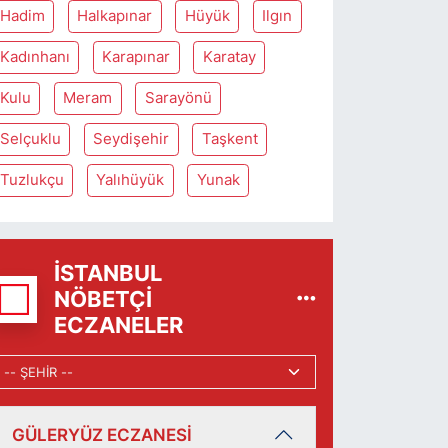
Hadim
Halkapınar
Hüyük
Ilgın
Kadınhanı
Karapınar
Karatay
Kulu
Meram
Sarayönü
Selçuklu
Seydişehir
Taşkent
Tuzlukçu
Yalıhüyük
Yunak
İSTANBUL
NÖBETÇI
ECZANELER
GÜLERYÜZ ECZANESİ