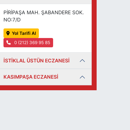
PİRİPAŞA MAH. ŞABANDERE SOK.
NO:7/D
Yol Tarifi Al
0 (212) 369 95 85
İSTİKLAL ÜSTÜN ECZANESİ
KASIMPAŞA ECZANESİ