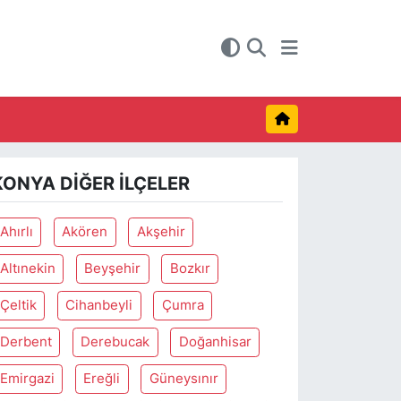
KONYA DIĞER İLÇELER
Ahırlı
Akören
Akşehir
Altınekin
Beyşehir
Bozkır
Çeltik
Cihanbeyli
Çumra
Derbent
Derebucak
Doğanhisar
Emirgazi
Ereğli
Güneysınır