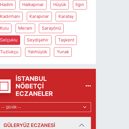
Hadim
Halkapınar
Hüyük
Ilgın
Kadınhanı
Karapınar
Karatay
Kulu
Meram
Sarayönü
Selçuklu
Seydişehir
Taşkent
Tuzlukçu
Yalıhüyük
Yunak
İSTANBUL
NÖBETÇI
ECZANELER
GÜLERYÜZ ECZANESİ