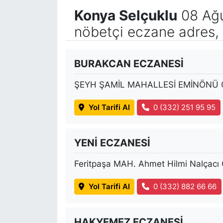
Konya Selçuklu
08 Ağu
nöbetçi eczane adres, 
BURAKCAN ECZANESİ
ŞEYH ŞAMİL MAHALLESİ EMİNÖNÜ 
Yol Tarifi Al
0 (332) 251 95 95
YENİ ECZANESİ
Feritpaşa MAH. Ahmet Hilmi Nalçacı
Yol Tarifi Al
0 (332) 882 66 66
HAKYEMEZ ECZANESİ