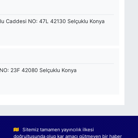
nlu Caddesi NO: 47L 42130 Selçuklu Konya
NO: 23F 42080 Selçuklu Konya
Sitemiz tamamen yayıncılık ilkesi
doğrultusunda olup kar amacı gütmeyen bir haber