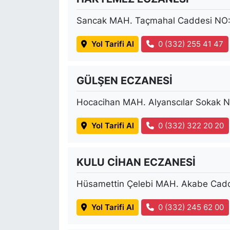
Sancak MAH. Taçmahal Caddesi NO:
Yol Tarifi Al
0 (332) 255 41 47
GÜLŞEN ECZANESİ
Hocacihan MAH. Alyanscılar Sokak 
Yol Tarifi Al
0 (332) 322 20 20
KULU CİHAN ECZANESİ
Hüsamettin Çelebi MAH. Akabe Cadd
Yol Tarifi Al
0 (332) 245 62 00