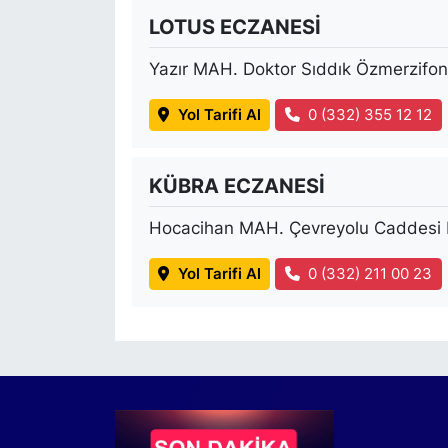
LOTUS ECZANESİ
Yazır MAH. Doktor Sıddık Özmerzifo
Yol Tarifi Al
0 (332) 355 12 12
KÜBRA ECZANESİ
Hocacihan MAH. Çevreyolu Caddesi 
Yol Tarifi Al
0 (332) 211 00 23