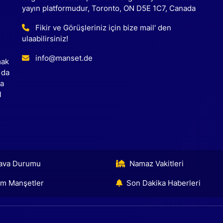
yayın platformudur, Toronto, ON D5E 1C7, Canada
Fikir ve Görüşleriniz için bize mail' den
ulaabilirsiniz!
info@manset.de
mak
 da
ca
l
ava Durumu
Namaz Vakitleri
m Manşetler
Son Dakika Haberleri