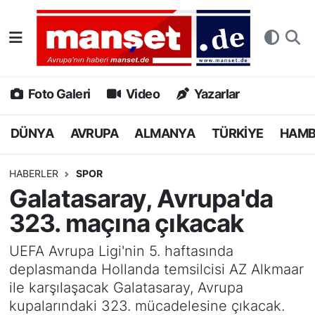
DÜNYA
Nöbetçi Eczaneler
AVRUPA
Hava Durumu
Foto Galeri
Video
Yazarlar
ALMANYA
Namaz Vakitleri
DÜNYA
AVRUPA
ALMANYA
TÜRKİYE
HAM
TÜRKİYE
Trafik Durumu
HABERLER
SPOR
Galatasaray, Avrupa'da
HAMBURG
Puan Durumu ve Fikstür
323. maçına çıkacak
SPOR
Tüm Manşetler
UEFA Avrupa Ligi'nin 5. haftasında
deplasmanda Hollanda temsilcisi AZ Alkmaar
DEUTSCH
Son Dakika Haberleri
ile karşılaşacak Galatasaray, Avrupa
kupalarındaki 323. mücadelesine çıkacak.
EKONOMİ
Haber Arşivi