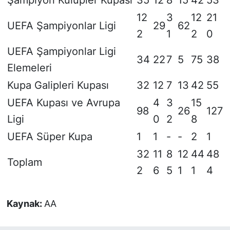
12
3
12
21
UEFA Şampiyonlar Ligi
29
62
2
1
2
0
UEFA Şampiyonlar Ligi
34
22
7
5
75
38
Elemeleri
Kupa Galipleri Kupası
32
12
7
13
42
55
UEFA Kupası ve Avrupa
4
3
15
98
26
127
Ligi
0
2
8
UEFA Süper Kupa
1
1
-
-
2
1
32
11
8
12
44
48
Toplam
2
6
5
1
1
4
Kaynak:
AA