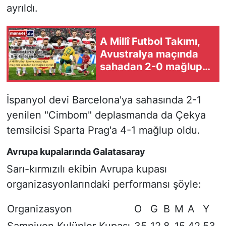
ayrıldı.
A Millî Futbol Takımı,
Avustralya maçında
sahadan 2-0 mağlup
ayrıldı
İspanyol devi Barcelona'ya sahasında 2-1
yenilen "Cimbom" deplasmanda da Çekya
temsilcisi Sparta Prag'a 4-1 mağlup oldu.
Avrupa kupalarında Galatasaray
Sarı-kırmızılı ekibin Avrupa kupası
organizasyonlarındaki performansı şöyle:
Organizasyon
O
G
B
M
A
Y
Şampiyon Kulüpler Kupası
35
12
8
15
42
53