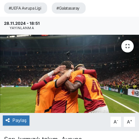
#UEFA Avrupa Ligi
#Galatasaray
SİYASET
28.11.2024 - 18:51
SAĞLIK
YAYINLANMA
Paylaş
-
+
A
A