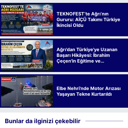
TEKNOFEST’te Ağrı’nın
Gururu: AİÇÜ Takımı Türkiye
İkincisi Oldu
Ağrı'dan Türkiye'ye Uzanan
Başarı Hikâyesi: İbrahim
Çeçen'in Eğitime ve
Kalkınmaya Bıraktığı İz
Elbe Nehri'nde Motor Arızası
Yaşayan Tekne Kurtarıldı
Bunlar da ilginizi çekebilir