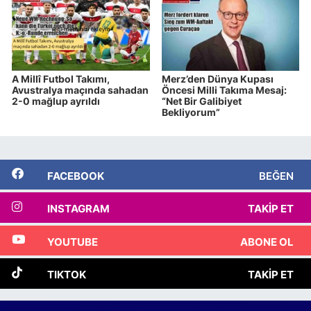
A Millî Futbol Takımı,
Merz’den Dünya Kupası
Avustralya maçında sahadan
Öncesi Milli Takıma Mesaj:
2-0 mağlup ayrıldı
“Net Bir Galibiyet
Bekliyorum”
FACEBOOK
BEĞEN
INSTAGRAM
TAKIP ET
YOUTUBE
ABONE OL
TIKTOK
TAKIP ET