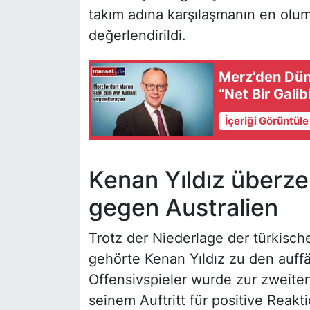
takım adına karşılaşmanın en olum
değerlendirildi.
Merz’den Dün
“Net Bir Gali
İçeriği Görüntül
Kenan Yıldız überze
gegen Australien
Trotz der Niederlage der türkisc
gehörte Kenan Yıldız zu den auffä
Offensivspieler wurde zur zweite
seinem Auftritt für positive Reak