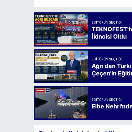
EDITÖRÜN SEÇTIĞI
TEKNOFEST’te 
İkincisi Oldu
EDITÖRÜN SEÇTIĞI
Ağrı'dan Türk
Çeçen'in Eğiti
EDITÖRÜN SEÇTIĞI
Elbe Nehri'nd