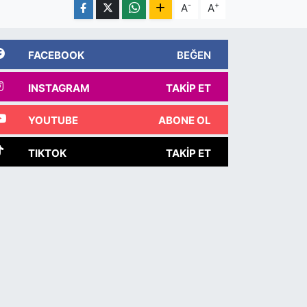
-
+
A
A
FACEBOOK
BEĞEN
INSTAGRAM
TAKIP ET
YOUTUBE
ABONE OL
TIKTOK
TAKIP ET