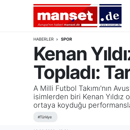
DÜNYA
Nöbetçi Eczaneler
AVRUPA
Hava Durumu
HABERLER
SPOR
Kenan Yıldı
ALMANYA
Namaz Vakitleri
Topladı: Ta
TÜRKİYE
Trafik Durumu
HAMBURG
Puan Durumu ve Fikstür
A Milli Futbol Takımı'nın Avu
isimlerden biri Kenan Yıldız 
SPOR
Tüm Manşetler
ortaya koyduğu performansla 
DEUTSCH
Son Dakika Haberleri
#Türkiye
EKONOMİ
Haber Arşivi