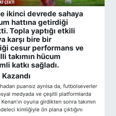
e ikinci devrede sahaya
um hattına getirdiği
ti. Topla yaptığı etkili
a karşı bire bir
iği cesur performans ve
lli takımın hücum
li katkı sağladı.
i Kazandı
adan puansız ayrılsa da, futbolseverler
yal medyada ve çeşitli platformlarda
, Kenan’ın oyuna girdikten sonra takımın
leci kimliğiyle ön plana çıktığını