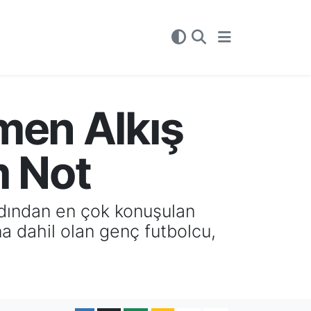
men Alkış
m Not
ardından en çok konuşulan
na dahil olan genç futbolcu,