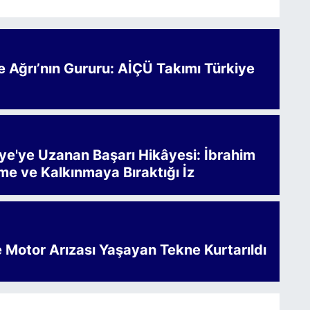
Ağrı’nın Gururu: AİÇÜ Takımı Türkiye
iye'ye Uzanan Başarı Hikâyesi: İbrahim
me ve Kalkınmaya Bıraktığı İz
e Motor Arızası Yaşayan Tekne Kurtarıldı