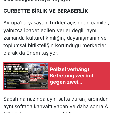
GURBETTE
BİRLİK
VE
BERABERLİK
Avrupa’da yaşayan Türkler açısından camiler,
yalnızca ibadet edilen yerler değil; aynı
zamanda kültürel kimliğin, dayanışmanın ve
toplumsal birlikteliğin korunduğu merkezler
olarak da önem taşıyor.
Polizei verhängt
Betretungsverbot
gegen zwei
Verdächtige vor Pride-
Straßenfest in
Sabah namazında aynı safta duran, ardından
Hamburg
aynı sofrada kahvaltı yapan ve daha sonra A