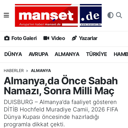
DÜNYA
Nöbetçi Eczaneler
AVRUPA
Hava Durumu
Foto Galeri
Video
Yazarlar
ALMANYA
Namaz Vakitleri
DÜNYA
AVRUPA
ALMANYA
TÜRKİYE
HAM
TÜRKİYE
Trafik Durumu
HABERLER
ALMANYA
Almanya,da Önce Sabah
HAMBURG
Puan Durumu ve Fikstür
Namazı, Sonra Milli Maç
SPOR
Tüm Manşetler
DUISBURG – Almanya’da faaliyet gösteren
DİTİB Hochfeld Muradiye Camii, 2026 FIFA
DEUTSCH
Son Dakika Haberleri
Dünya Kupası öncesinde hazırladığı
programla dikkat çekti.
EKONOMİ
Haber Arşivi