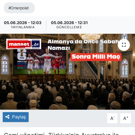
#Omerpolat
SİYASET
05.06.2026 - 12:03
05.06.2026 - 12:31
SAĞLIK
YAYINLANMA
GÜNCELLEME
Paylaş
-
+
A
A