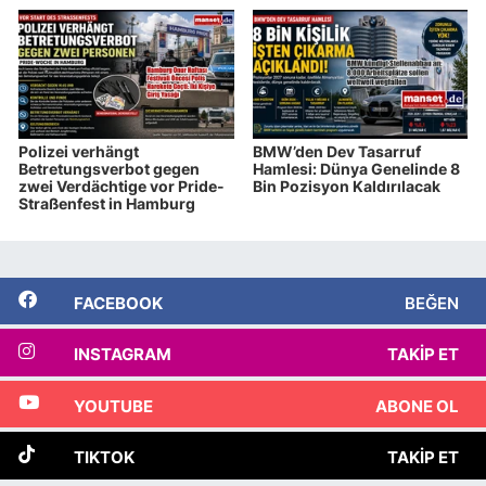
Polizei verhängt
BMW’den Dev Tasarruf
Betretungsverbot gegen
Hamlesi: Dünya Genelinde 8
zwei Verdächtige vor Pride-
Bin Pozisyon Kaldırılacak
Straßenfest in Hamburg
FACEBOOK
BEĞEN
INSTAGRAM
TAKIP ET
YOUTUBE
ABONE OL
TIKTOK
TAKIP ET