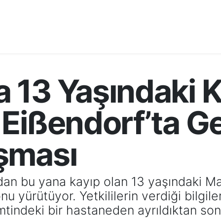
13 Yaşındaki K
Eißendorf’ta Ge
şması
dan bu yana kayıp olan 13 yaşındaki Ma
 yürütüyor. Yetkililerin verdiği bilgil
tindeki bir hastaneden ayrıldıktan sonr