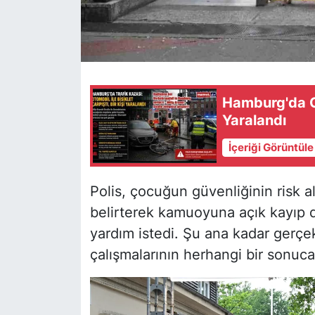
Hamburg'da Oto
Yaralandı
İçeriği Görüntül
Polis, çocuğun güvenliğinin risk al
belirterek kamuoyuna açık kayıp 
yardım istedi. Şu ana kadar gerçe
çalışmalarının herhangi bir sonuca 