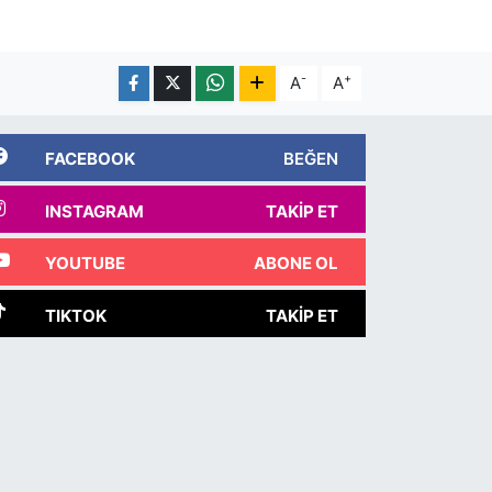
-
+
A
A
FACEBOOK
BEĞEN
INSTAGRAM
TAKIP ET
YOUTUBE
ABONE OL
TIKTOK
TAKIP ET