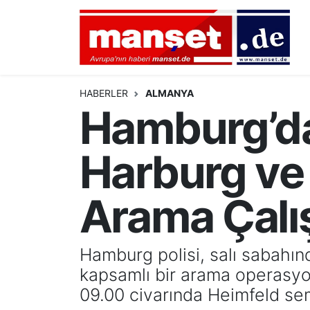
DÜNYA
Nöbetçi Eczaneler
AVRUPA
Hava Durumu
HABERLER
ALMANYA
Hamburg’da 
ALMANYA
Namaz Vakitleri
Harburg ve 
TÜRKİYE
Trafik Durumu
HAMBURG
Puan Durumu ve Fikstür
Arama Çalı
SPOR
Tüm Manşetler
Hamburg polisi, salı sabahın
DEUTSCH
Son Dakika Haberleri
kapsamlı bir arama operasyonu
09.00 civarında Heimfeld sem
EKONOMİ
Haber Arşivi