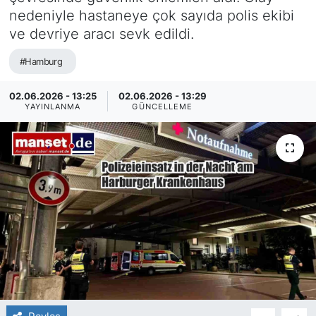
nedeniyle hastaneye çok sayıda polis ekibi
SİYASET
ve devriye aracı sevk edildi.
SAĞLIK
#Hamburg
02.06.2026 - 13:25
02.06.2026 - 13:29
YAYINLANMA
GÜNCELLEME