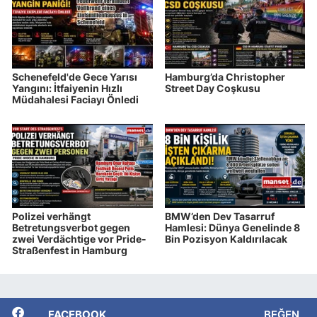
Schenefeld'de Gece Yarısı
Hamburg’da Christopher
Yangını: İtfaiyenin Hızlı
Street Day Coşkusu
Müdahalesi Faciayı Önledi
Polizei verhängt
BMW’den Dev Tasarruf
Betretungsverbot gegen
Hamlesi: Dünya Genelinde 8
zwei Verdächtige vor Pride-
Bin Pozisyon Kaldırılacak
Straßenfest in Hamburg
FACEBOOK
BEĞEN