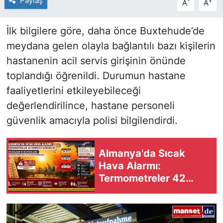
Paylaş
-
+
A
A
İlk bilgilere göre, daha önce Buxtehude’de
meydana gelen olayla bağlantılı bazı kişilerin
hastanenin acil servis girişinin önünde
toplandığı öğrenildi. Durumun hastane
faaliyetlerini etkileyebileceği
değerlendirilince, hastane personeli
güvenlik amacıyla polisi bilgilendirdi.
Almanya'da Sıcak
Hava Alarmı:
Termometreler 42
Dereceyi Görebilir