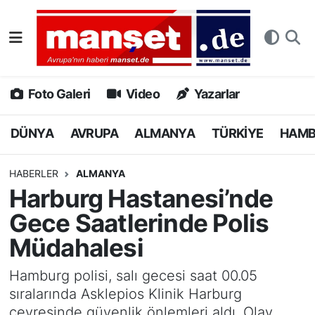
DÜNYA
Nöbetçi Eczaneler
AVRUPA
Hava Durumu
Foto Galeri
Video
Yazarlar
ALMANYA
Namaz Vakitleri
DÜNYA
AVRUPA
ALMANYA
TÜRKİYE
HAM
TÜRKİYE
Trafik Durumu
HABERLER
ALMANYA
Harburg Hastanesi’nde
HAMBURG
Puan Durumu ve Fikstür
Gece Saatlerinde Polis
SPOR
Tüm Manşetler
Müdahalesi
DEUTSCH
Son Dakika Haberleri
Hamburg polisi, salı gecesi saat 00.05
sıralarında Asklepios Klinik Harburg
EKONOMİ
Haber Arşivi
çevresinde güvenlik önlemleri aldı. Olay