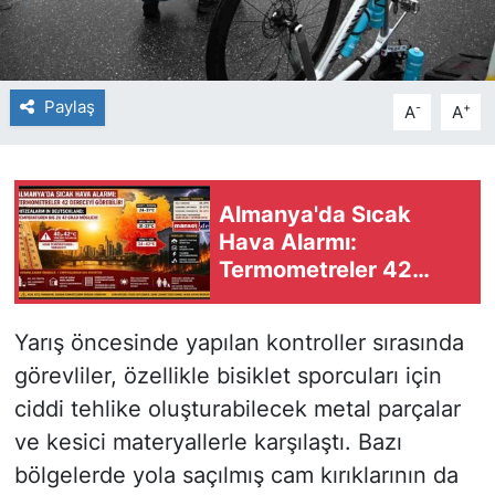
Paylaş
-
+
A
A
Almanya'da Sıcak
Hava Alarmı:
Termometreler 42
Dereceyi Görebilir
Yarış öncesinde yapılan kontroller sırasında
görevliler, özellikle bisiklet sporcuları için
ciddi tehlike oluşturabilecek metal parçalar
ve kesici materyallerle karşılaştı. Bazı
bölgelerde yola saçılmış cam kırıklarının da