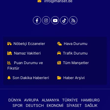
info@manset.de
Nöbetçi Eczaneler
Hava Durumu
Namaz Vakitleri
Trafik Durumu
Puan Durumu ve
Tüm Manşetler
Fikstür
Son Dakika Haberleri
Haber Arşivi
DÜNYA
AVRUPA
ALMANYA
TÜRKİYE
HAMBURG
SPOR
DEUTSCH
EKONOMİ
SİYASET
SAĞLIK