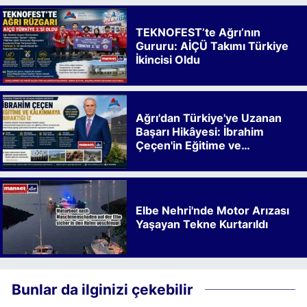
TEKNOFEST’te Ağrı’nın
Gururu: AİÇÜ Takımı Türkiye
İkincisi Oldu
Ağrı'dan Türkiye'ye Uzanan
Başarı Hikâyesi: İbrahim
Çeçen'in Eğitime ve
Kalkınmaya Bıraktığı İz
Elbe Nehri'nde Motor Arızası
Yaşayan Tekne Kurtarıldı
Bunlar da ilginizi çekebilir