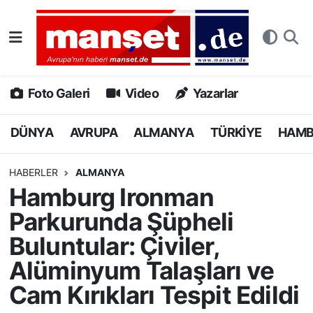
DÜNYA
Nöbetçi Eczaneler
AVRUPA
Hava Durumu
Foto Galeri
Video
Yazarlar
ALMANYA
Namaz Vakitleri
DÜNYA
AVRUPA
ALMANYA
TÜRKİYE
HAM
TÜRKİYE
Trafik Durumu
HABERLER
ALMANYA
Hamburg Ironman
HAMBURG
Puan Durumu ve Fikstür
Parkurunda Şüpheli
SPOR
Tüm Manşetler
Buluntular: Çiviler,
Alüminyum Talaşları ve
DEUTSCH
Son Dakika Haberleri
Cam Kırıkları Tespit Edildi
EKONOMİ
Haber Arşivi