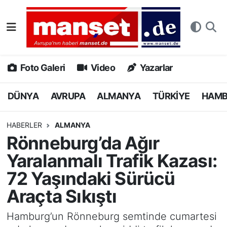
DÜNYA
Nöbetçi Eczaneler
AVRUPA
Hava Durumu
Foto Galeri
Video
Yazarlar
ALMANYA
Namaz Vakitleri
DÜNYA
AVRUPA
ALMANYA
TÜRKİYE
HAM
TÜRKİYE
Trafik Durumu
HABERLER
ALMANYA
Rönneburg’da Ağır
HAMBURG
Puan Durumu ve Fikstür
Yaralanmalı Trafik Kazası:
SPOR
Tüm Manşetler
72 Yaşındaki Sürücü
Araçta Sıkıştı
DEUTSCH
Son Dakika Haberleri
Hamburg’un Rönneburg semtinde cumartesi
EKONOMİ
Haber Arşivi