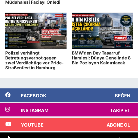
Müdahalesi Faciayı Önledi
Polizei verhängt
BMW’den Dev Tasarruf
Betretungsverbot gegen
Hamlesi: Dünya Genelinde 8
zwei Verdächtige vor Pride-
Bin Pozisyon Kaldırılacak
Straßenfest in Hamburg
FACEBOOK
BEĞEN
INSTAGRAM
TAKIP ET
YOUTUBE
ABONE OL