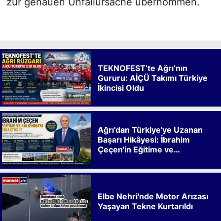
zur genauen Unfallursache übernommen.
TEKNOFEST’te Ağrı’nın
Gururu: AİÇÜ Takımı Türkiye
İkincisi Oldu
Ağrı'dan Türkiye'ye Uzanan
Başarı Hikâyesi: İbrahim
Çeçen'in Eğitime ve
Kalkınmaya Bıraktığı İz
Elbe Nehri'nde Motor Arızası
Yaşayan Tekne Kurtarıldı