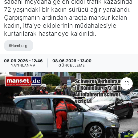
sabahı meydana gelen ciddi trafik kazasında
72 yaşındaki bir kadın sürücü ağır yaralandı.
SİYASET
Çarpışmanın ardından araçta mahsur kalan
kadın, itfaiye ekiplerinin müdahalesiyle
SAĞLIK
kurtarılarak hastaneye kaldırıldı.
#Hamburg
06.06.2026 - 12:46
08.06.2026 - 13:00
YAYINLANMA
GÜNCELLEME