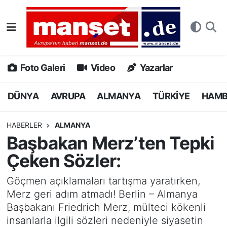
DÜNYA
Nöbetçi Eczaneler
AVRUPA
Hava Durumu
Foto Galeri
Video
Yazarlar
ALMANYA
Namaz Vakitleri
DÜNYA
AVRUPA
ALMANYA
TÜRKİYE
HAM
TÜRKİYE
Trafik Durumu
HABERLER
ALMANYA
Başbakan Merz’ten Tepki
HAMBURG
Puan Durumu ve Fikstür
Çeken Sözler:
SPOR
Tüm Manşetler
Göçmen açıklamaları tartışma yaratırken,
Merz geri adım atmadı! Berlin – Almanya
DEUTSCH
Son Dakika Haberleri
Başbakanı Friedrich Merz, mülteci kökenli
insanlarla ilgili sözleri nedeniyle siyasetin
EKONOMİ
Haber Arşivi