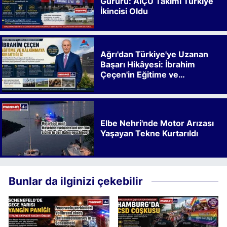
Gururu: AİÇÜ Takımı Türkiye
İkincisi Oldu
Ağrı'dan Türkiye'ye Uzanan
Başarı Hikâyesi: İbrahim
Çeçen'in Eğitime ve
Kalkınmaya Bıraktığı İz
Elbe Nehri'nde Motor Arızası
Yaşayan Tekne Kurtarıldı
Bunlar da ilginizi çekebilir