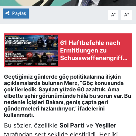
Paylaş
-
+
A
A
61 Haftbefehle nach
Ermittlungen zu
Schusswaffenangriffe
n in Berlin
Geçtiğimiz günlerde göç politikalarına ilişkin
açıklamalarda bulunan Merz, “Göç konusunda
çok ilerledik. Sayıları yüzde 60 azalttık. Ama
elbette şehir görünümünde hâlâ bu sorun var. Bu
nedenle İçişleri Bakanı, geniş çapta geri
göndermeleri hızlandırıyor,” ifadelerini
kullanmıştı.
Bu sözler, özellikle
Sol Parti
ve
Yeşiller
tarafından sert şekilde eleştirildi. Her iki