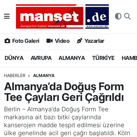
DÜNYA
Nöbetçi Eczaneler
AVRUPA
Hava Durumu
Foto Galeri
Video
Yazarlar
ALMANYA
Namaz Vakitleri
DÜNYA
AVRUPA
ALMANYA
TÜRKİYE
HAM
TÜRKİYE
Trafik Durumu
HABERLER
ALMANYA
Almanya’da Doğuş Form
HAMBURG
Puan Durumu ve Fikstür
Tee Çayları Geri Çağrıldı
SPOR
Tüm Manşetler
Berlin – Almanya’da Doğuş Form Tee
markasına ait bazı bitki çaylarında
DEUTSCH
Son Dakika Haberleri
kanserojen madde tespit edilmesi üzerine
ülke genelinde acil geri çağrı başlatıldı. Köln
EKONOMİ
Haber Arşivi