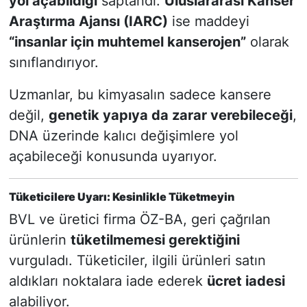
yol açabildiği
saptandı.
Uluslararası Kanser
Araştırma Ajansı (IARC)
ise maddeyi
“insanlar için muhtemel kanserojen”
olarak
sınıflandırıyor.
Uzmanlar, bu kimyasalın sadece kansere
değil,
genetik yapıya da zarar verebileceği
,
DNA üzerinde kalıcı değişimlere yol
açabileceği konusunda uyarıyor.
Tüketicilere Uyarı: Kesinlikle Tüketmeyin
BVL ve üretici firma ÖZ-BA, geri çağrılan
ürünlerin
tüketilmemesi gerektiğini
vurguladı. Tüketiciler, ilgili ürünleri satın
aldıkları noktalara iade ederek
ücret iadesi
alabiliyor.