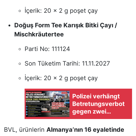
İçerik: 20 x 2 g poşet çay
Doğuş Form Tee Karışık Bitki Çayı /
Mischkräutertee
Parti No:
111124
Son Tüketim Tarihi:
11.11.2027
İçerik: 20 x 2 g poşet çay
Polizei verhängt
Betretungsverbot
gegen zwei
Verdächtige vor
Pride-Straßenfest
BVL, ürünlerin
Almanya’nın 16 eyaletinde
in Hamburg