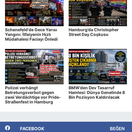
Schenefeld'de Gece Yarısı
Hamburg’da Christopher
Yangını: İtfaiyenin Hızlı
Street Day Coşkusu
Müdahalesi Faciayı Önledi
Polizei verhängt
BMW’den Dev Tasarruf
Betretungsverbot gegen
Hamlesi: Dünya Genelinde 8
zwei Verdächtige vor Pride-
Bin Pozisyon Kaldırılacak
Straßenfest in Hamburg
FACEBOOK
BEĞEN