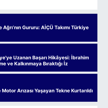
Ağrı’nın Gururu: AİÇÜ Takımı Türkiye
iye'ye Uzanan Başarı Hikâyesi: İbrahim
me ve Kalkınmaya Bıraktığı İz
e Motor Arızası Yaşayan Tekne Kurtarıldı