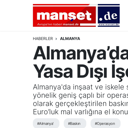
DÜNYA
Nöbetçi Eczaneler
AVRUPA
Hava Durumu
HABERLER
ALMANYA
Almanya’da
ALMANYA
Namaz Vakitleri
Yasa Dışı İ
TÜRKİYE
Trafik Durumu
HAMBURG
Puan Durumu ve Fikstür
Almanya'da inşaat ve iskele s
yönelik geniş çaplı bir opera
SPOR
Tüm Manşetler
olarak gerçekleştirilen bask
DEUTSCH
Son Dakika Haberleri
Euro’luk mal varlığına el ko
EKONOMİ
Haber Arşivi
#Almanya'
#Baskın
#Operasyon