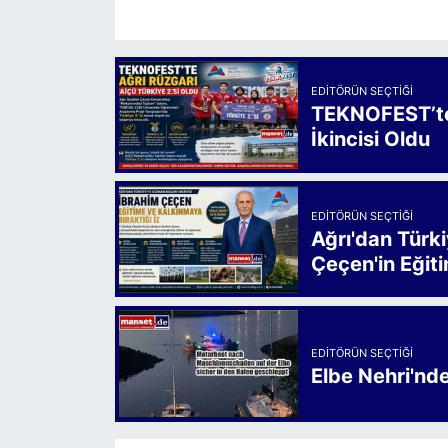
EDITÖRÜN SEÇTIĞI
TEKNOFEST’te 
İkincisi Oldu
EDITÖRÜN SEÇTIĞI
Ağrı'dan Türk
Çeçen'in Eğiti
EDITÖRÜN SEÇTIĞI
Elbe Nehri'nd