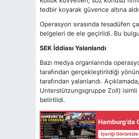
Kolluk kuvvetleri, söz konusu fir
tedbir koyarak güvence altına aldı
Operasyon sırasında tesadüfen çalınt
belgeleri de ele geçirildi. Bu bulg
SEK İddiası Yalanlandı
Bazı medya organlarında operasy
tarafından gerçekleştirildiği yönü
tarafından yalanlandı. Açıklamad
Unterstützungsgruppe Zoll) isimli
belirtildi.
Hamburg’da C
İçeriği Görüntül