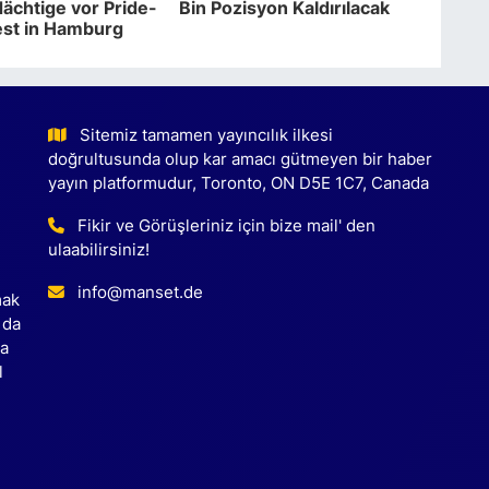
ächtige vor Pride-
Bin Pozisyon Kaldırılacak
est in Hamburg
Sitemiz tamamen yayıncılık ilkesi
doğrultusunda olup kar amacı gütmeyen bir haber
yayın platformudur, Toronto, ON D5E 1C7, Canada
Fikir ve Görüşleriniz için bize mail' den
ulaabilirsiniz!
info@manset.de
mak
 da
ca
l