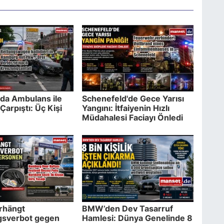
da Ambulans ile
Schenefeld'de Gece Yarısı
Çarpıştı: Üç Kişi
Yangını: İtfaiyenin Hızlı
Müdahalesi Faciayı Önledi
erhängt
BMW’den Dev Tasarruf
gsverbot gegen
Hamlesi: Dünya Genelinde 8