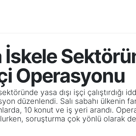
 İskele Sektörü
şçi Operasyonu
ektöründe yasa dışı işçi çalıştırdığı id
syon düzenlendi. Salı sabahı ülkenin fa
ınlarda, 10 konut ve iş yeri arandı. Op
nulurken, soruşturma çok yönlü olarak d