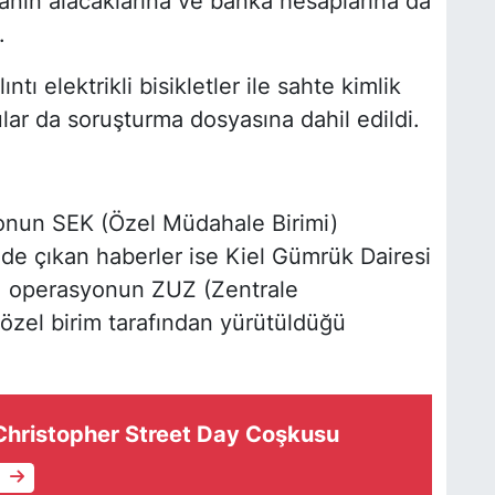
manın alacaklarına ve banka hesaplarına da
.
ı elektrikli bisikletler ile sahte kimlik
ular da soruşturma dosyasına dahil edildi.
onun SEK (Özel Müdahale Birimi)
nde çıkan haberler ise Kiel Gümrük Dairesi
a, operasyonun ZUZ (Zentrale
 özel birim tarafından yürütüldüğü
hristopher Street Day Coşkusu
e