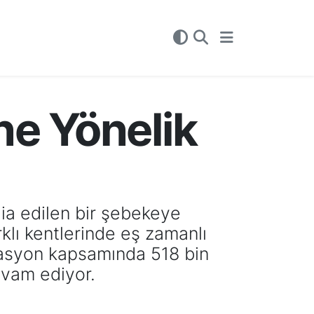
ne Yönelik
dia edilen bir şebekeye
rklı kentlerinde eş zamanlı
erasyon kapsamında 518 bin
evam ediyor.