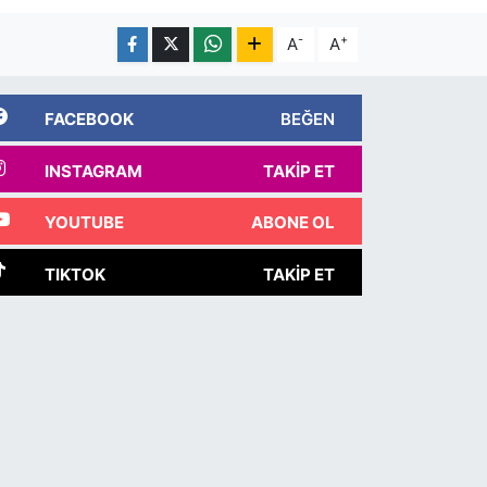
-
+
A
A
FACEBOOK
BEĞEN
INSTAGRAM
TAKIP ET
YOUTUBE
ABONE OL
TIKTOK
TAKIP ET