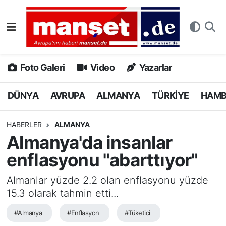
DÜNYA
Nöbetçi Eczaneler
AVRUPA
Hava Durumu
Foto Galeri
Video
Yazarlar
ALMANYA
Namaz Vakitleri
DÜNYA
AVRUPA
ALMANYA
TÜRKİYE
HAM
TÜRKİYE
Trafik Durumu
HABERLER
ALMANYA
Almanya'da insanlar
HAMBURG
Puan Durumu ve Fikstür
enflasyonu "abarttıyor"
SPOR
Tüm Manşetler
Almanlar yüzde 2.2 olan enflasyonu yüzde
15.3 olarak tahmin etti...
DEUTSCH
Son Dakika Haberleri
#Almanya
#Enflasyon
#Tüketici
EKONOMİ
Haber Arşivi