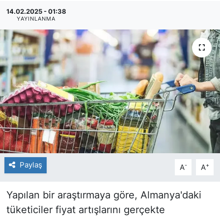
14.02.2025 - 01:38
SİYASET
YAYINLANMA
SAĞLIK
Paylaş
-
+
A
A
Yapılan bir araştırmaya göre, Almanya'daki
tüketiciler fiyat artışlarını gerçekte