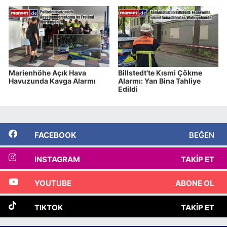
Marienhöhe Açık Hava
Billstedt’te Kısmi Çökme
Havuzunda Kavga Alarmı
Alarmı: Yan Bina Tahliye
Edildi
FACEBOOK
BEĞEN
INSTAGRAM
TAKIP ET
YOUTUBE
ABONE OL
TIKTOK
TAKIP ET