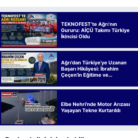
TEKNOFEST’te Ağrı’nın
Gururu: AİÇÜ Takımı Türkiye
İkincisi Oldu
Ağrı'dan Türkiye'ye Uzanan
Başarı Hikâyesi: İbrahim
Çeçen'in Eğitime ve
Kalkınmaya Bıraktığı İz
Elbe Nehri'nde Motor Arızası
Yaşayan Tekne Kurtarıldı