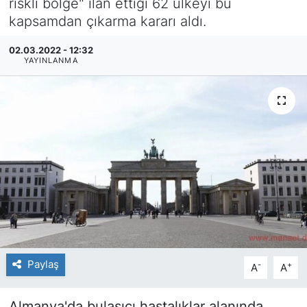
riskli bölge" ilan ettiği 62 ülkeyi bu
kapsamdan çıkarma kararı aldı.
SİYASET
02.03.2022 - 12:32
SAĞLIK
YAYINLANMA
Paylaş
-
+
A
A
Almanya'da bulaşıcı hastalıklar alanında