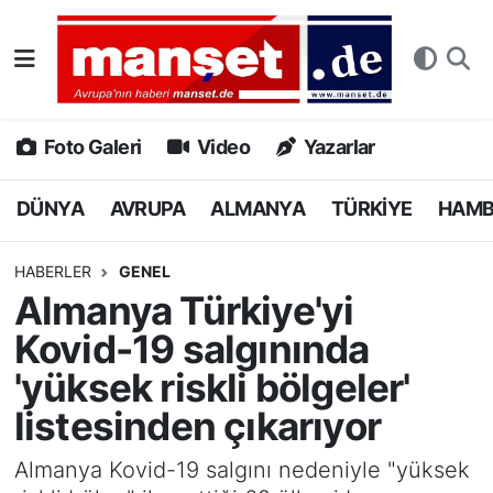
DÜNYA
Nöbetçi Eczaneler
AVRUPA
Hava Durumu
Foto Galeri
Video
Yazarlar
ALMANYA
Namaz Vakitleri
DÜNYA
AVRUPA
ALMANYA
TÜRKİYE
HAM
TÜRKİYE
Trafik Durumu
HABERLER
GENEL
Almanya Türkiye'yi
HAMBURG
Puan Durumu ve Fikstür
Kovid-19 salgınında
SPOR
Tüm Manşetler
'yüksek riskli bölgeler'
listesinden çıkarıyor
DEUTSCH
Son Dakika Haberleri
Almanya Kovid-19 salgını nedeniyle "yüksek
EKONOMİ
Haber Arşivi