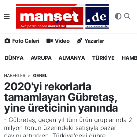
DÜNYA
Nöbetçi Eczaneler
AVRUPA
Hava Durumu
Foto Galeri
Video
Yazarlar
ALMANYA
Namaz Vakitleri
DÜNYA
AVRUPA
ALMANYA
TÜRKİYE
HAM
TÜRKİYE
Trafik Durumu
HABERLER
GENEL
2020'yi rekorlarla
HAMBURG
Puan Durumu ve Fikstür
tamamlayan Gübretaş,
SPOR
Tüm Manşetler
yine üreticinin yanında
DEUTSCH
Son Dakika Haberleri
- Gübretaş, geçen yıl tüm ürün gruplarında 2
milyon tonun üzerindeki satışıyla pazar
EKONOMİ
Haber Arşivi
payını artırırken, Türkiye'deki gübre