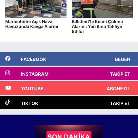
Marienhöhe Açık Hava
Billstedt’te Kısmi Çökme
Havuzunda Kavga Alarmı
Alarmı: Yan Bina Tahliye
Edildi
FACEBOOK
BEĞEN
INSTAGRAM
TAKIP ET
YOUTUBE
ABONE OL
TIKTOK
TAKIP ET