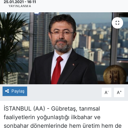
25.01.2021 - 16:11
YAYINLANMA
Paylaş
-
+
A
A
İSTANBUL (AA) - Gübretaş, tarımsal
faaliyetlerin yoğunlaştığı ilkbahar ve
sonbahar dönemlerinde hem üretim hem de