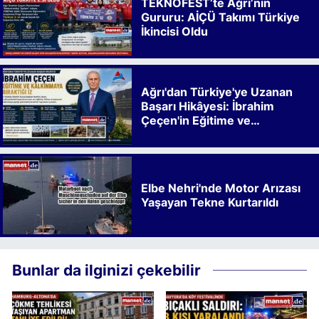
TEKNOFEST’te Ağrı’nın
Gururu: AİÇÜ Takımı Türkiye
İkincisi Oldu
Ağrı'dan Türkiye'ye Uzanan
Başarı Hikâyesi: İbrahim
Çeçen'in Eğitime ve
Kalkınmaya Bıraktığı İz
Elbe Nehri'nde Motor Arızası
Yaşayan Tekne Kurtarıldı
Bunlar da ilginizi çekebilir