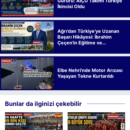
Gururu: AİÇÜ Takımı Türkiye
İkincisi Oldu
Ağrı'dan Türkiye'ye Uzanan
Başarı Hikâyesi: İbrahim
Çeçen'in Eğitime ve
Kalkınmaya Bıraktığı İz
Elbe Nehri'nde Motor Arızası
Yaşayan Tekne Kurtarıldı
Bunlar da ilginizi çekebilir