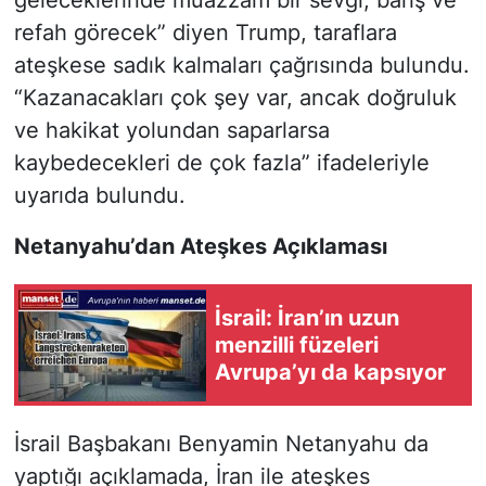
geleceklerinde muazzam bir sevgi, barış ve
refah görecek” diyen Trump, taraflara
ateşkese sadık kalmaları çağrısında bulundu.
“Kazanacakları çok şey var, ancak doğruluk
ve hakikat yolundan saparlarsa
kaybedecekleri de çok fazla” ifadeleriyle
uyarıda bulundu.
Netanyahu’dan Ateşkes Açıklaması
İsrail: İran’ın uzun
menzilli füzeleri
Avrupa’yı da kapsıyor
İsrail Başbakanı Benyamin Netanyahu da
yaptığı açıklamada, İran ile ateşkes