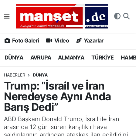
DÜNYA
Nöbetçi Eczaneler
AVRUPA
Hava Durumu
Foto Galeri
Video
Yazarlar
ALMANYA
Namaz Vakitleri
DÜNYA
AVRUPA
ALMANYA
TÜRKİYE
HAM
TÜRKİYE
Trafik Durumu
HABERLER
DÜNYA
Trump: “İsrail ve İran
HAMBURG
Puan Durumu ve Fikstür
Neredeyse Aynı Anda
SPOR
Tüm Manşetler
Barış Dedi”
DEUTSCH
Son Dakika Haberleri
ABD Başkanı Donald Trump, İsrail ile İran
arasında 12 gün süren karşılıklı hava
EKONOMİ
Haber Arşivi
saldırılarının ardından ateşkes ilan edildiğini