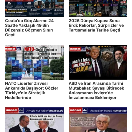
Ceuta'da Göç Alarmı: 24
2026 Dünya Kupası Sona
Saatte Yaklaşık 49 Bin
Erdi: Rekorlar, Sürprizler ve
Düzensiz Göçmen Sınırı
Tartışmalarla Tarihe Geçti
Geçti
NATO Liderler Zirvesi
ABD ve İran Arasında Tarihi
Ankara'da Başlıyor: Gözler
Mutabakat: Savaşı Bitirecek
Türkiye'nin Stratejik
Anlaşmanın İsviçre’de
Hedeflerinde
İmzalanması Bekleniyor