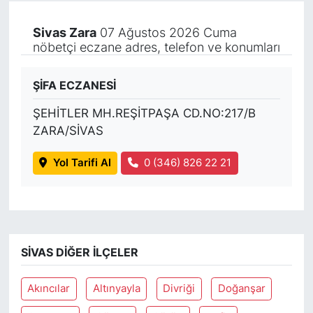
Sivas Zara
07 Ağustos 2026 Cuma
nöbetçi eczane adres, telefon ve konumları
ŞİFA ECZANESİ
ŞEHİTLER MH.REŞİTPAŞA CD.NO:217/B
ZARA/SİVAS
Yol Tarifi Al
0 (346) 826 22 21
SIVAS DIĞER İLÇELER
Akıncılar
Altınyayla
Divriği
Doğanşar