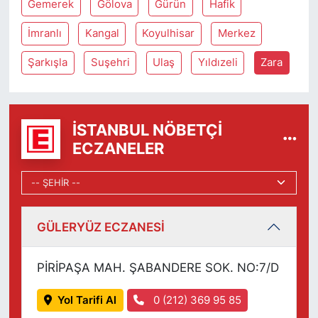
Gemerek
Gölova
Gürün
Hafik
İmranlı
Kangal
Koyulhisar
Merkez
Şarkışla
Suşehri
Ulaş
Yıldızeli
Zara
İSTANBUL NÖBETÇI
ECZANELER
GÜLERYÜZ ECZANESİ
PİRİPAŞA MAH. ŞABANDERE SOK. NO:7/D
Yol Tarifi Al
0 (212) 369 95 85