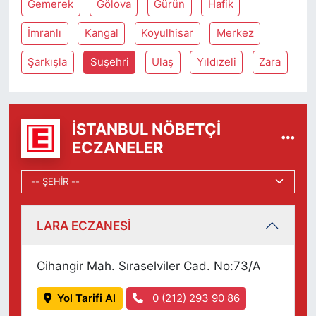
Gemerek
Gölova
Gürün
Hafik
İmranlı
Kangal
Koyulhisar
Merkez
Şarkışla
Suşehri
Ulaş
Yıldızeli
Zara
İSTANBUL NÖBETÇI
ECZANELER
LARA ECZANESİ
Cihangir Mah. Sıraselviler Cad. No:73/A
Yol Tarifi Al
0 (212) 293 90 86