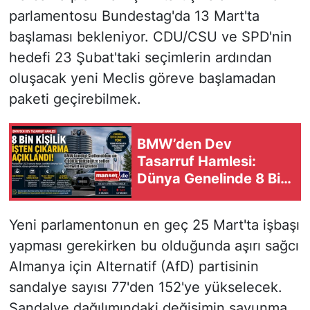
parlamentosu Bundestag'da 13 Mart'ta
başlaması bekleniyor. CDU/CSU ve SPD'nin
hedefi 23 Şubat'taki seçimlerin ardından
oluşacak yeni Meclis göreve başlamadan
paketi geçirebilmek.
BMW’den Dev
Tasarruf Hamlesi:
Dünya Genelinde 8 Bin
Pozisyon Kaldırılacak
Yeni parlamentonun en geç 25 Mart'ta işbaşı
yapması gerekirken bu olduğunda aşırı sağcı
Almanya için Alternatif (AfD) partisinin
sandalye sayısı 77'den 152'ye yükselecek.
Sandalye dağılımındaki değişimin savunma