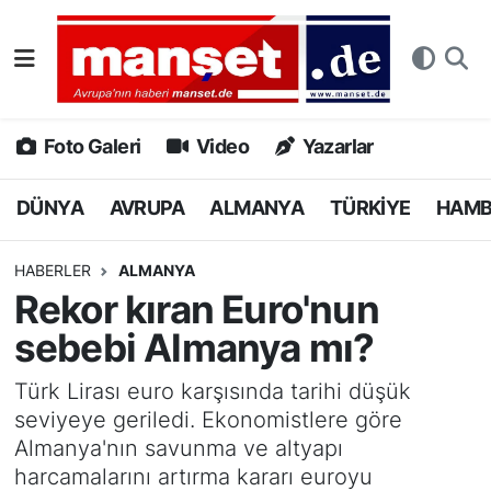
DÜNYA
Nöbetçi Eczaneler
AVRUPA
Hava Durumu
Foto Galeri
Video
Yazarlar
ALMANYA
Namaz Vakitleri
DÜNYA
AVRUPA
ALMANYA
TÜRKİYE
HAM
TÜRKİYE
Trafik Durumu
HABERLER
ALMANYA
Rekor kıran Euro'nun
HAMBURG
Puan Durumu ve Fikstür
sebebi Almanya mı?
SPOR
Tüm Manşetler
Türk Lirası euro karşısında tarihi düşük
seviyeye geriledi. Ekonomistlere göre
DEUTSCH
Son Dakika Haberleri
Almanya'nın savunma ve altyapı
harcamalarını artırma kararı euroyu
EKONOMİ
Haber Arşivi