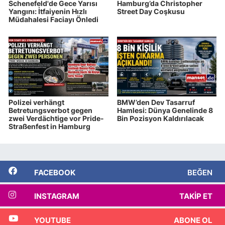
Schenefeld'de Gece Yarısı
Hamburg’da Christopher
Yangını: İtfaiyenin Hızlı
Street Day Coşkusu
Müdahalesi Faciayı Önledi
Polizei verhängt
BMW’den Dev Tasarruf
Betretungsverbot gegen
Hamlesi: Dünya Genelinde 8
zwei Verdächtige vor Pride-
Bin Pozisyon Kaldırılacak
Straßenfest in Hamburg
FACEBOOK
BEĞEN
INSTAGRAM
TAKIP ET
YOUTUBE
ABONE OL