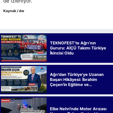
de izleniyor.
Kaynak / dw
TEKNOFEST’te Ağrı’nın
Gururu: AİÇÜ Takımı Türkiye
İkincisi Oldu
Ağrı'dan Türkiye'ye Uzanan
Başarı Hikâyesi: İbrahim
Çeçen'in Eğitime ve
Kalkınmaya Bıraktığı İz
Elbe Nehri'nde Motor Arızası