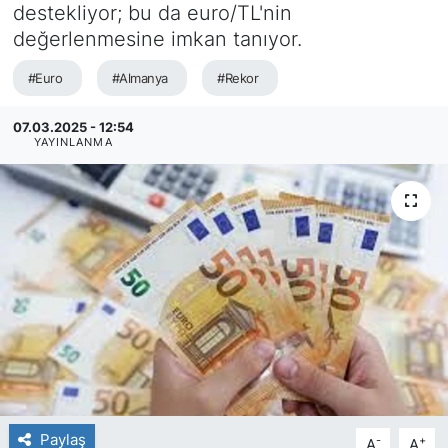
destekliyor; bu da euro/TL'nin
SİYASET
değerlenmesine imkan tanıyor.
#Euro
#Almanya
#Rekor
SAĞLIK
07.03.2025 - 12:54
YAYINLANMA
Paylaş
-
+
A
A