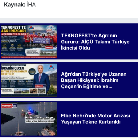
Kaynak:
İHA
TEKNOFEST’te Ağrı’nın
Gururu: AİÇÜ Takımı Türkiye
İkincisi Oldu
Ağrı'dan Türkiye'ye Uzanan
Başarı Hikâyesi: İbrahim
Çeçen'in Eğitime ve
Kalkınmaya Bıraktığı İz
Elbe Nehri'nde Motor Arızası
Yaşayan Tekne Kurtarıldı