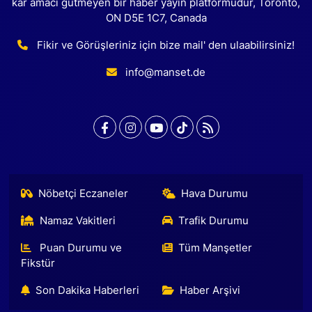
kar amacı gütmeyen bir haber yayın platformudur, Toronto,
ON D5E 1C7, Canada
Fikir ve Görüşleriniz için bize mail' den ulaabilirsiniz!
info@manset.de
Nöbetçi Eczaneler
Hava Durumu
Namaz Vakitleri
Trafik Durumu
Puan Durumu ve
Tüm Manşetler
Fikstür
Son Dakika Haberleri
Haber Arşivi