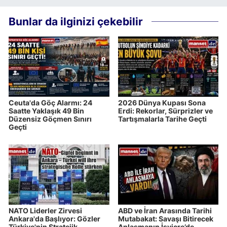
Bunlar da ilginizi çekebilir
Ceuta'da Göç Alarmı: 24
2026 Dünya Kupası Sona
Saatte Yaklaşık 49 Bin
Erdi: Rekorlar, Sürprizler ve
Düzensiz Göçmen Sınırı
Tartışmalarla Tarihe Geçti
Geçti
NATO Liderler Zirvesi
ABD ve İran Arasında Tarihi
Ankara'da Başlıyor: Gözler
Mutabakat: Savaşı Bitirecek
Türkiye'nin Stratejik
Anlaşmanın İsviçre’de