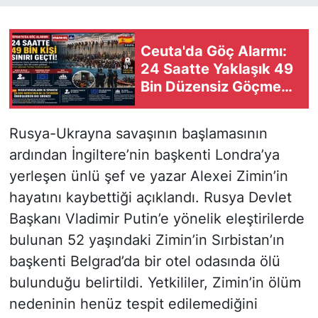
Ceuta'da Göç Alarmı:
24 Saatte Yaklaşık 49
Bin Düzensiz Göçmen
Sınırı Geçti
Rusya-Ukrayna savaşının başlamasının
ardından İngiltere’nin başkenti Londra’ya
yerleşen ünlü şef ve yazar Alexei Zimin’in
hayatını kaybettiği açıklandı. Rusya Devlet
Başkanı Vladimir Putin’e yönelik eleştirilerde
bulunan 52 yaşındaki Zimin’in Sırbistan’ın
başkenti Belgrad’da bir otel odasında ölü
bulunduğu belirtildi. Yetkililer, Zimin’in ölüm
nedeninin henüz tespit edilemediğini