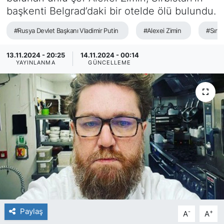
başkenti Belgrad’daki bir otelde ölü bulundu.
SİYASET
#Rusya Devlet Başkanı Vladimir Putin
#Alexei Zimin
#Sırbi
SAĞLIK
13.11.2024 - 20:25
14.11.2024 - 00:14
YAYINLANMA
GÜNCELLEME
Paylaş
-
+
A
A