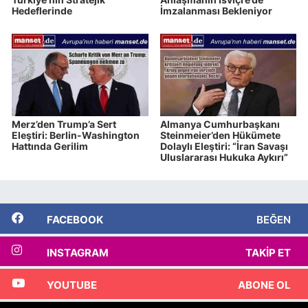
Hedeflerinde
İmzalanması Bekleniyor
Merz’den Trump’a Sert
Almanya Cumhurbaşkanı
Eleştiri: Berlin-Washington
Steinmeier’den Hükümete
Hattında Gerilim
Dolaylı Eleştiri: “İran Savaşı
Uluslararası Hukuka Aykırı”
FACEBOOK
BEĞEN
INSTAGRAM
TAKIP ET
YOUTUBE
ABONE OL