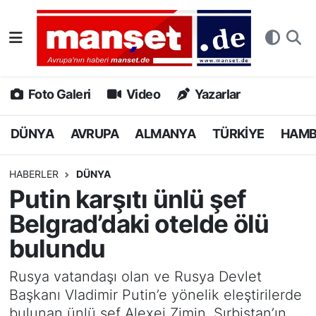
DÜNYA
Nöbetçi Eczaneler
AVRUPA
Hava Durumu
Foto Galeri
Video
Yazarlar
ALMANYA
Namaz Vakitleri
DÜNYA
AVRUPA
ALMANYA
TÜRKİYE
HAM
TÜRKİYE
Trafik Durumu
HABERLER
DÜNYA
Putin karşıtı ünlü şef
HAMBURG
Puan Durumu ve Fikstür
Belgrad’daki otelde ölü
SPOR
Tüm Manşetler
bulundu
DEUTSCH
Son Dakika Haberleri
Rusya vatandaşı olan ve Rusya Devlet
Başkanı Vladimir Putin’e yönelik eleştirilerde
EKONOMİ
Haber Arşivi
bulunan ünlü şef Alexei Zimin, Sırbistan’ın