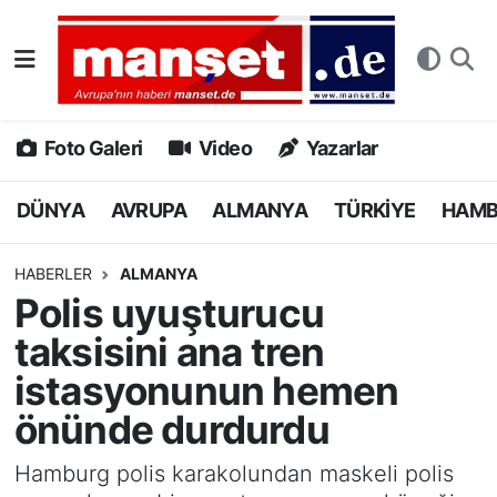
DÜNYA
Nöbetçi Eczaneler
AVRUPA
Hava Durumu
Foto Galeri
Video
Yazarlar
ALMANYA
Namaz Vakitleri
DÜNYA
AVRUPA
ALMANYA
TÜRKİYE
HAM
TÜRKİYE
Trafik Durumu
HABERLER
ALMANYA
Polis uyuşturucu
HAMBURG
Puan Durumu ve Fikstür
taksisini ana tren
SPOR
Tüm Manşetler
istasyonunun hemen
önünde durdurdu
DEUTSCH
Son Dakika Haberleri
Hamburg polis karakolundan maskeli polis
EKONOMİ
Haber Arşivi