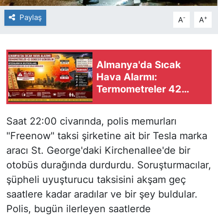
Paylaş
-
+
A
A
Almanya'da Sıcak
Hava Alarmı:
Termometreler 42
Dereceyi Görebilir
Saat 22:00 civarında, polis memurları
"Freenow" taksi şirketine ait bir Tesla marka
aracı St. George'daki Kirchenallee'de bir
otobüs durağında durdurdu. Soruşturmacılar,
şüpheli uyuşturucu taksisini akşam geç
saatlere kadar aradılar ve bir şey buldular.
Polis, bugün ilerleyen saatlerde