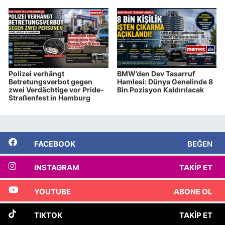
Polizei verhängt
BMW’den Dev Tasarruf
Betretungsverbot gegen
Hamlesi: Dünya Genelinde 8
zwei Verdächtige vor Pride-
Bin Pozisyon Kaldırılacak
Straßenfest in Hamburg
FACEBOOK
BEĞEN
INSTAGRAM
TAKIP ET
YOUTUBE
ABONE OL
TIKTOK
TAKIP ET