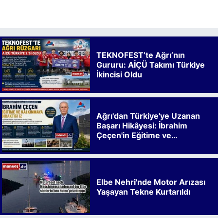
TEKNOFEST’te Ağrı’nın
Gururu: AİÇÜ Takımı Türkiye
İkincisi Oldu
Ağrı'dan Türkiye'ye Uzanan
Başarı Hikâyesi: İbrahim
Çeçen'in Eğitime ve
Kalkınmaya Bıraktığı İz
Elbe Nehri'nde Motor Arızası
Yaşayan Tekne Kurtarıldı