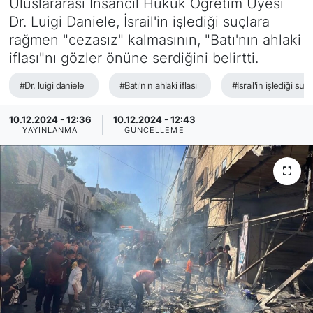
Uluslararası İnsancıl Hukuk Öğretim Üyesi
Dr. Luigi Daniele, İsrail'in işlediği suçlara
SİYASET
rağmen "cezasız" kalmasının, "Batı'nın ahlaki
iflası"nı gözler önüne serdiğini belirtti.
SAĞLIK
#Dr. luigi daniele
#Batı'nın ahlaki iflası
#Israil'in işlediği suçl
10.12.2024 - 12:36
10.12.2024 - 12:43
YAYINLANMA
GÜNCELLEME