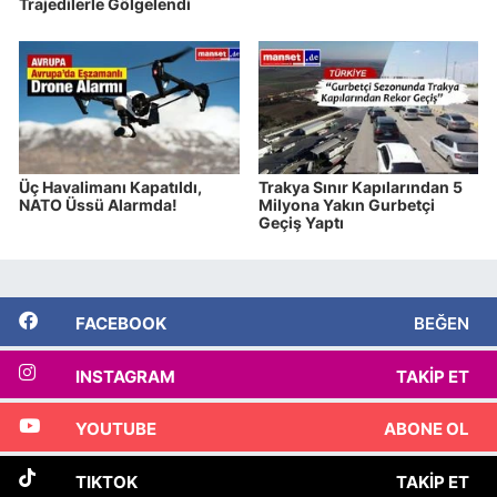
Trajedilerle Gölgelendi
Üç Havalimanı Kapatıldı,
Trakya Sınır Kapılarından 5
NATO Üssü Alarmda!
Milyona Yakın Gurbetçi
Geçiş Yaptı
FACEBOOK
BEĞEN
INSTAGRAM
TAKIP ET
YOUTUBE
ABONE OL
TIKTOK
TAKIP ET