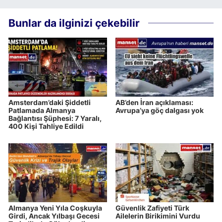
Bunlar da ilginizi çekebilir
Amsterdam’daki Şiddetli
AB’den İran açıklaması:
Patlamada Almanya
Avrupa’ya göç dalgası yok
Bağlantısı Şüphesi: 7 Yaralı,
400 Kişi Tahliye Edildi
Almanya Yeni Yıla Coşkuyla
Güvenlik Zafiyeti Türk
Girdi, Ancak Yılbaşı Gecesi
Ailelerin Birikimini Vurdu