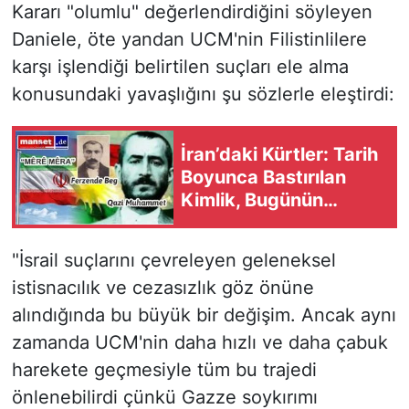
Kararı "olumlu" değerlendirdiğini söyleyen
Daniele, öte yandan UCM'nin Filistinlilere
karşı işlendiği belirtilen suçları ele alma
konusundaki yavaşlığını şu sözlerle eleştirdi:
İran’daki Kürtler: Tarih
Boyunca Bastırılan
Kimlik, Bugünün
Belirleyici Gücü
"İsrail suçlarını çevreleyen geleneksel
istisnacılık ve cezasızlık göz önüne
alındığında bu büyük bir değişim. Ancak aynı
zamanda UCM'nin daha hızlı ve daha çabuk
harekete geçmesiyle tüm bu trajedi
önlenebilirdi çünkü Gazze soykırımı