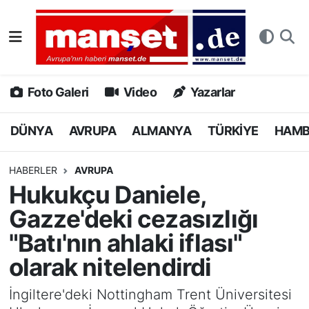
DÜNYA
Nöbetçi Eczaneler
AVRUPA
Hava Durumu
Foto Galeri
Video
Yazarlar
ALMANYA
Namaz Vakitleri
DÜNYA
AVRUPA
ALMANYA
TÜRKİYE
HAM
TÜRKİYE
Trafik Durumu
HABERLER
AVRUPA
Hukukçu Daniele,
HAMBURG
Puan Durumu ve Fikstür
Gazze'deki cezasızlığı
SPOR
Tüm Manşetler
"Batı'nın ahlaki iflası"
olarak nitelendirdi
DEUTSCH
Son Dakika Haberleri
İngiltere'deki Nottingham Trent Üniversitesi
EKONOMİ
Haber Arşivi