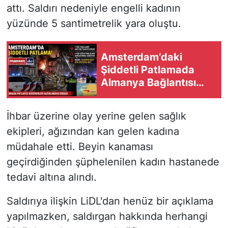
attı. Saldırı nedeniyle engelli kadının
yüzünde 5 santimetrelik yara oluştu.
Amsterdam’daki
Şiddetli Patlamada
Almanya Bağlantısı
Şüphesi: 7 Yaralı, 400
Kişi Tahliye Edildi
İhbar üzerine olay yerine gelen sağlık
ekipleri, ağızından kan gelen kadına
müdahale etti. Beyin kanaması
geçirdiğinden şüphelenilen kadın hastanede
tedavi altına alındı.
Saldırıya ilişkin LiDL'dan henüz bir açıklama
yapılmazken, saldırgan hakkında herhangi