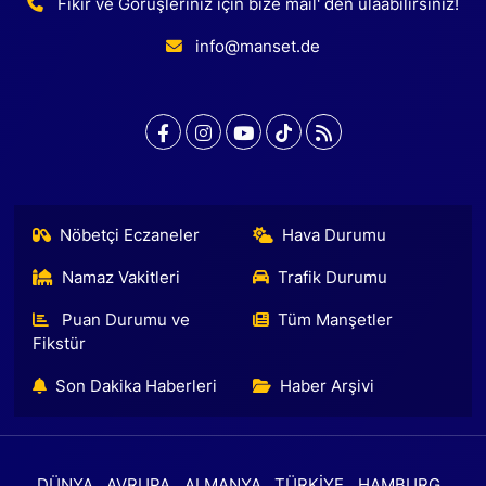
Fikir ve Görüşleriniz için bize mail' den ulaabilirsiniz!
info@manset.de
Nöbetçi Eczaneler
Hava Durumu
Namaz Vakitleri
Trafik Durumu
Puan Durumu ve
Tüm Manşetler
Fikstür
Son Dakika Haberleri
Haber Arşivi
DÜNYA
AVRUPA
ALMANYA
TÜRKİYE
HAMBURG