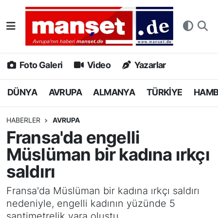
DÜNYA
Nöbetçi Eczaneler
AVRUPA
Hava Durumu
Foto Galeri
Video
Yazarlar
ALMANYA
Namaz Vakitleri
DÜNYA
AVRUPA
ALMANYA
TÜRKİYE
HAM
TÜRKİYE
Trafik Durumu
HABERLER
AVRUPA
Fransa'da engelli
HAMBURG
Puan Durumu ve Fikstür
Müslüman bir kadına ırkçı
SPOR
Tüm Manşetler
saldırı
DEUTSCH
Son Dakika Haberleri
Fransa'da Müslüman bir kadına ırkçı saldırı
nedeniyle, engelli kadının yüzünde 5
EKONOMİ
Haber Arşivi
santimetrelik yara oluştu