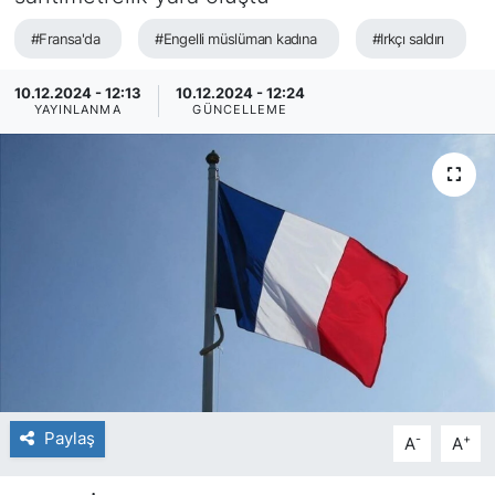
SİYASET
#Fransa'da
#Engelli müslüman kadına
#Irkçı saldırı
SAĞLIK
10.12.2024 - 12:13
10.12.2024 - 12:24
YAYINLANMA
GÜNCELLEME
Paylaş
-
+
A
A