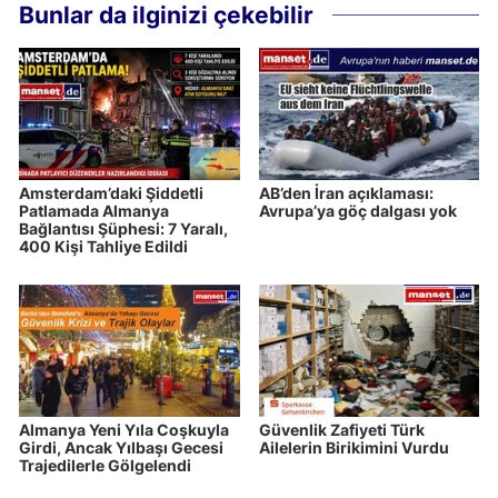
Bunlar da ilginizi çekebilir
Amsterdam’daki Şiddetli
AB’den İran açıklaması:
Patlamada Almanya
Avrupa’ya göç dalgası yok
Bağlantısı Şüphesi: 7 Yaralı,
400 Kişi Tahliye Edildi
Almanya Yeni Yıla Coşkuyla
Güvenlik Zafiyeti Türk
Girdi, Ancak Yılbaşı Gecesi
Ailelerin Birikimini Vurdu
Trajedilerle Gölgelendi