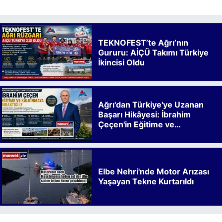
TEKNOFEST’te Ağrı’nın
Gururu: AİÇÜ Takımı Türkiye
İkincisi Oldu
Ağrı'dan Türkiye'ye Uzanan
Başarı Hikâyesi: İbrahim
Çeçen'in Eğitime ve
Kalkınmaya Bıraktığı İz
Elbe Nehri'nde Motor Arızası
Yaşayan Tekne Kurtarıldı