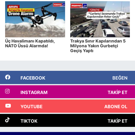
Üç Havalimanı Kapatıldı,
Trakya Sınır Kapılarından 5
NATO Üssü Alarmda!
Milyona Yakın Gurbetçi
Geçiş Yaptı
FACEBOOK
BEĞEN
INSTAGRAM
TAKIP ET
YOUTUBE
ABONE OL
TIKTOK
TAKIP ET