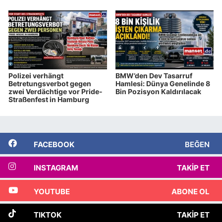
Polizei verhängt
BMW’den Dev Tasarruf
Betretungsverbot gegen
Hamlesi: Dünya Genelinde 8
zwei Verdächtige vor Pride-
Bin Pozisyon Kaldırılacak
Straßenfest in Hamburg
FACEBOOK
BEĞEN
INSTAGRAM
TAKIP ET
YOUTUBE
ABONE OL
TIKTOK
TAKIP ET