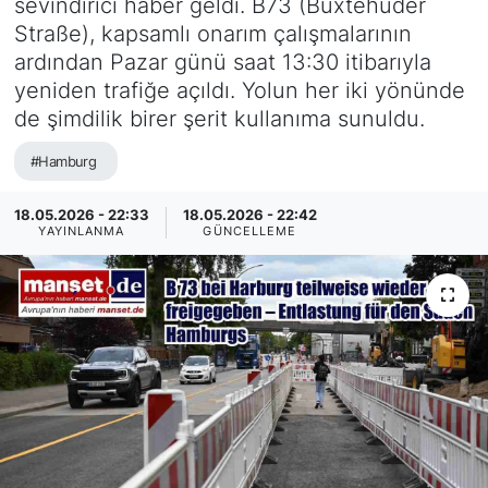
sevindirici haber geldi. B73 (Buxtehuder
Straße), kapsamlı onarım çalışmalarının
SİYASET
ardından Pazar günü saat 13:30 itibarıyla
yeniden trafiğe açıldı. Yolun her iki yönünde
SAĞLIK
de şimdilik birer şerit kullanıma sunuldu.
#Hamburg
18.05.2026 - 22:33
18.05.2026 - 22:42
YAYINLANMA
GÜNCELLEME