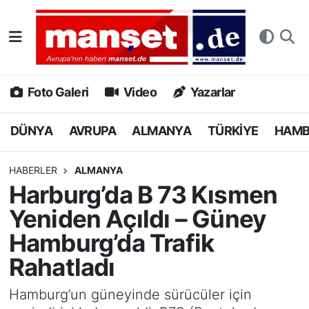
DÜNYA
Nöbetçi Eczaneler
AVRUPA
Hava Durumu
Foto Galeri
Video
Yazarlar
ALMANYA
Namaz Vakitleri
DÜNYA
AVRUPA
ALMANYA
TÜRKİYE
HAM
TÜRKİYE
Trafik Durumu
HABERLER
ALMANYA
Harburg’da B 73 Kısmen
HAMBURG
Puan Durumu ve Fikstür
Yeniden Açıldı – Güney
SPOR
Tüm Manşetler
Hamburg’da Trafik
Rahatladı
DEUTSCH
Son Dakika Haberleri
Hamburg’un güneyinde sürücüler için
EKONOMİ
Haber Arşivi