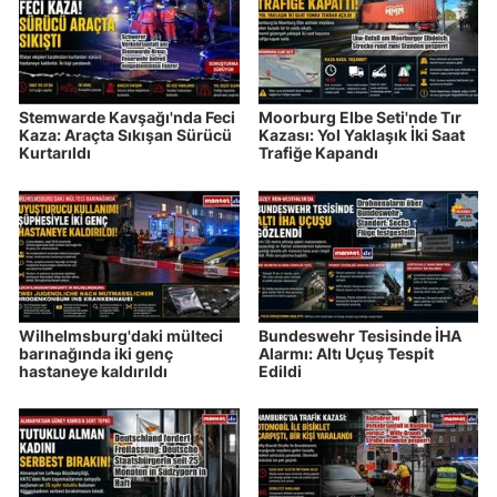
Stemwarde Kavşağı'nda Feci
Moorburg Elbe Seti'nde Tır
Kaza: Araçta Sıkışan Sürücü
Kazası: Yol Yaklaşık İki Saat
Kurtarıldı
Trafiğe Kapandı
Wilhelmsburg'daki mülteci
Bundeswehr Tesisinde İHA
barınağında iki genç
Alarmı: Altı Uçuş Tespit
hastaneye kaldırıldı
Edildi