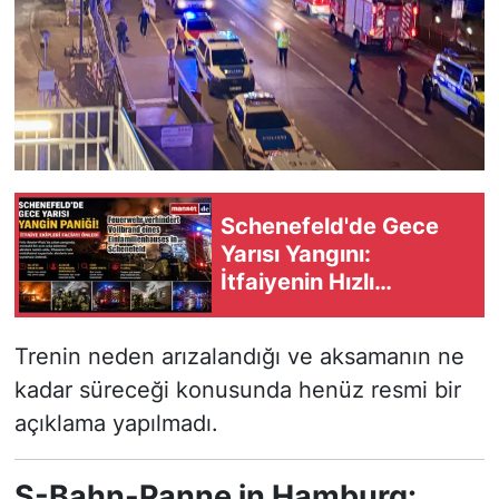
Schenefeld'de Gece
Yarısı Yangını:
İtfaiyenin Hızlı
Müdahalesi Faciayı
Önledi
Trenin neden arızalandığı ve aksamanın ne
kadar süreceği konusunda henüz resmi bir
açıklama yapılmadı.
S-Bahn-Panne in Hamburg: