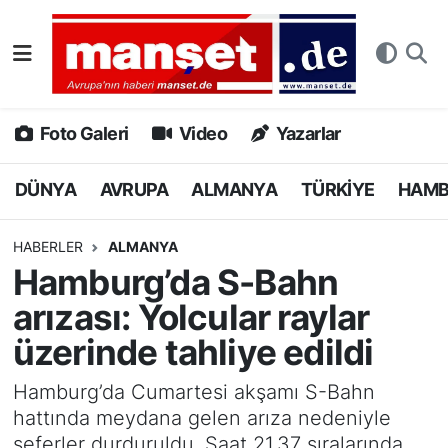
DÜNYA
Nöbetçi Eczaneler
AVRUPA
Hava Durumu
Foto Galeri
Video
Yazarlar
ALMANYA
Namaz Vakitleri
DÜNYA
AVRUPA
ALMANYA
TÜRKİYE
HAM
TÜRKİYE
Trafik Durumu
HABERLER
ALMANYA
Hamburg’da S-Bahn
HAMBURG
Puan Durumu ve Fikstür
arızası: Yolcular raylar
SPOR
Tüm Manşetler
üzerinde tahliye edildi
DEUTSCH
Son Dakika Haberleri
Hamburg’da Cumartesi akşamı S-Bahn
hattında meydana gelen arıza nedeniyle
EKONOMİ
Haber Arşivi
seferler durduruldu. Saat 21.37 sıralarında,