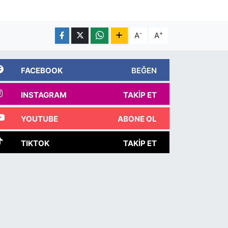
-
+
A
A
FACEBOOK
BEĞEN
INSTAGRAM
TAKIP ET
YOUTUBE
ABONE OL
TIKTOK
TAKIP ET