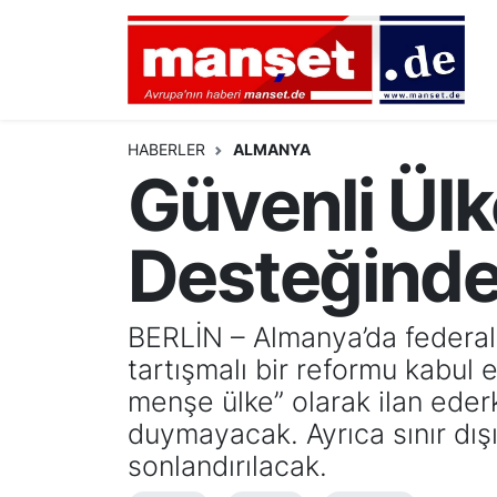
DÜNYA
Nöbetçi Eczaneler
AVRUPA
Hava Durumu
HABERLER
ALMANYA
Güvenli Ülk
ALMANYA
Namaz Vakitleri
Desteğinde 
TÜRKİYE
Trafik Durumu
HAMBURG
Puan Durumu ve Fikstür
BERLİN – Almanya’da federal 
tartışmalı bir reformu kabul e
SPOR
Tüm Manşetler
menşe ülke” olarak ilan eder
DEUTSCH
Son Dakika Haberleri
duymayacak. Ayrıca sınır dışı
sonlandırılacak.
EKONOMİ
Haber Arşivi