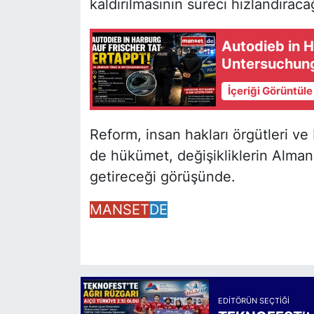
kaldırılmasının süreci hızlandırac
Autodieb in H
Untersuchun
İçeriği Görüntül
Reform, insan hakları örgütleri ve 
de hükümet, değişikliklerin Almany
getireceği görüşünde.
MANSET
DE
EDITÖRÜN SEÇTIĞI