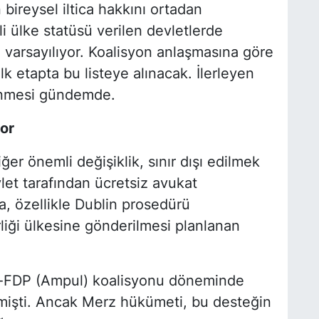
 bireysel iltica hakkını ortadan
i ülke statüsü verilen devletlerde
 varsayılıyor. Koalisyon anlaşmasına göre
k etapta bu listeye alınacak. İlerleyen
enmesi gündemde.
yor
er önemli değişiklik, sınır dışı edilmek
vlet tarafından ücretsiz avukat
a, özellikle Dublin prosedürü
liği ülkesine gönderilmesi planlanan
r-FDP (Ampul) koalisyonu döneminde
girmişti. Ancak Merz hükümeti, bu desteğin