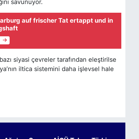
ağını savunuyor.
arburg auf frischer Tat ertappt und in
gshaft
e
bazı siyasi çevreler tarafından eleştirilse
a’nın iltica sistemini daha işlevsel hale