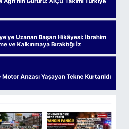
Ağrı’nın Gururu: AİÇÜ Takımı Türkiye
iye'ye Uzanan Başarı Hikâyesi: İbrahim
me ve Kalkınmaya Bıraktığı İz
e Motor Arızası Yaşayan Tekne Kurtarıldı