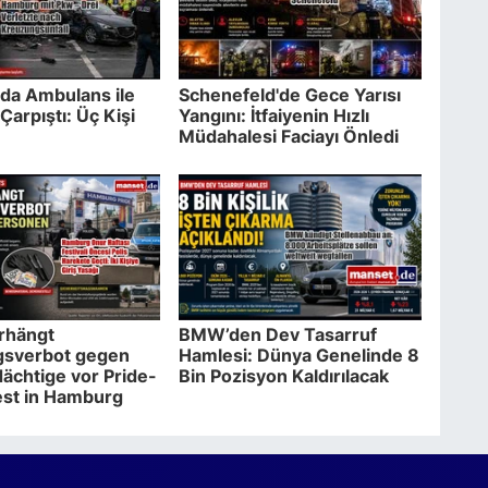
da Ambulans ile
Schenefeld'de Gece Yarısı
Çarpıştı: Üç Kişi
Yangını: İtfaiyenin Hızlı
Müdahalesi Faciayı Önledi
erhängt
BMW’den Dev Tasarruf
gsverbot gegen
Hamlesi: Dünya Genelinde 8
ächtige vor Pride-
Bin Pozisyon Kaldırılacak
est in Hamburg