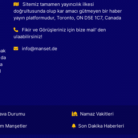
Sitemiz tamamen yayıncılık ilkesi
doğrultusunda olup kar amacı gütmeyen bir haber
yayın platformudur, Toronto, ON D5E 1C7, Canada
Fikir ve Görüşleriniz için bize mail' den
ulaabilirsiniz!
info@manset.de
mak
 da
ca
l
ava Durumu
Namaz Vakitleri
m Manşetler
Son Dakika Haberleri