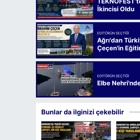
TEKNOFEST’te 
İkincisi Oldu
EDITÖRÜN SEÇTIĞI
Ağrı'dan Türk
Çeçen'in Eğiti
EDITÖRÜN SEÇTIĞI
Elbe Nehri'nd
Bunlar da ilginizi çekebilir