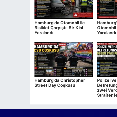
Hamburg'da Otomobil ile
Hamburg'
Bisiklet Çarpıştı: Bir Kişi
Otomobil 
Yaralandı
Yaralandı
Hamburg’da Christopher
Polizei v
Street Day Coşkusu
Betretun
zwei Verd
Straßenf