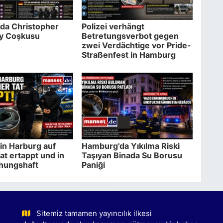
da Christopher
Polizei verhängt
ay Coşkusu
Betretungsverbot gegen
zwei Verdächtige vor Pride-
Straßenfest in Hamburg
in Harburg auf
Hamburg'da Yıkılma Riski
at ertappt und in
Taşıyan Binada Su Borusu
hungshaft
Paniği
Sitemiz tamamen yayıncılık ilkesi