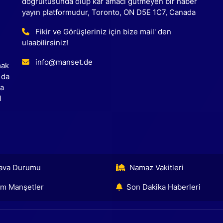
doğrultusunda olup kar amacı gütmeyen bir haber
yayın platformudur, Toronto, ON D5E 1C7, Canada
Fikir ve Görüşleriniz için bize mail' den
ulaabilirsiniz!
info@manset.de
mak
 da
ca
l
ava Durumu
Namaz Vakitleri
m Manşetler
Son Dakika Haberleri