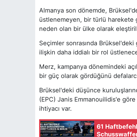
Almanya son dönemde, Brüksel'de,
üstlenemeyen, bir türlü harekete
neden olan bir ülke olarak eleştiril
Seçimler sonrasında Brüksel'deki g
ilişkin daha iddialı bir rol üstlen
Merz, kampanya dönemindeki açıkl
bir güç olarak gördüğünü defalarca
Brüksel'deki düşünce kuruluşların
(EPC) Janis Emmanouilidis'e göre A
ihtiyacı var.
61 Haftbefeh
Schusswaffena