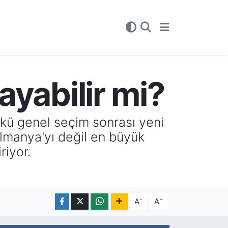
ayabilir mi?
kü genel seçim sonrası yeni
Almanya'yı değil en büyük
riyor.
-
+
A
A