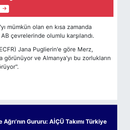
e
a'yı mümkün olan en kısa zamanda
AB çevrelerinde olumlu karşılandı.
(ECFR) Jana Puglierin'e göre Merz,
a görünüyor ve Almanya'yı bu zorlukların
rüyor".
Ağrı’nın Gururu: AİÇÜ Takımı Türkiye