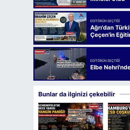
EDITÖRÜN SEÇTIĞI
Ağrı'dan Türk
Çeçen'in Eğiti
EDITÖRÜN SEÇTIĞI
Elbe Nehri'nd
Bunlar da ilginizi çekebilir