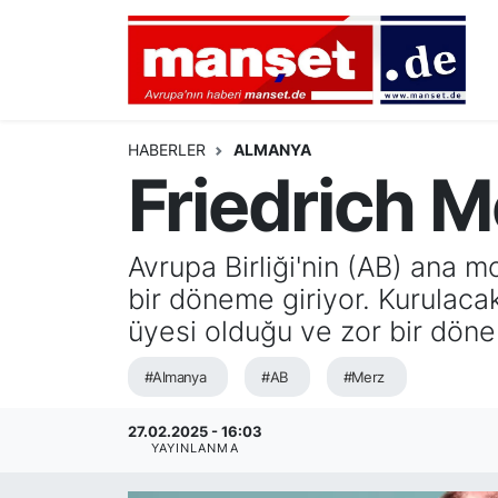
DÜNYA
Nöbetçi Eczaneler
AVRUPA
Hava Durumu
HABERLER
ALMANYA
Friedrich Me
ALMANYA
Namaz Vakitleri
TÜRKİYE
Trafik Durumu
Avrupa Birliği'nin (AB) ana
bir döneme giriyor. Kurulaca
HAMBURG
Puan Durumu ve Fikstür
üyesi olduğu ve zor bir döne
SPOR
Tüm Manşetler
#Almanya
#AB
#Merz
DEUTSCH
Son Dakika Haberleri
27.02.2025 - 16:03
YAYINLANMA
EKONOMİ
Haber Arşivi