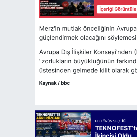
İçeriği Görüntül
Merz'in mutlak önceliğinin Avrup
güçlendirmek olacağını söylemesi 
Avrupa Dış İlişkiler Konseyi'nden 
"zorlukların büyüklüğünün farkınd
üstesinden gelmede kilit olarak gö
Kaynak / bbc
EDITÖRÜN SEÇTIĞI
TEKNOFEST’te 
İkincisi Oldu