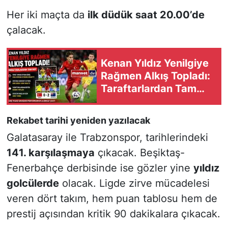
Her iki maçta da
ilk düdük saat 20.00’de
çalacak.
Kenan Yıldız Yenilgiye
Rağmen Alkış Topladı:
Taraftarlardan Tam
Not
Rekabet tarihi yeniden yazılacak
Galatasaray ile Trabzonspor, tarihlerindeki
141. karşılaşmaya
çıkacak. Beşiktaş-
Fenerbahçe derbisinde ise gözler yine
yıldız
golcülerde
olacak. Ligde zirve mücadelesi
veren dört takım, hem puan tablosu hem de
prestij açısından kritik 90 dakikalara çıkacak.