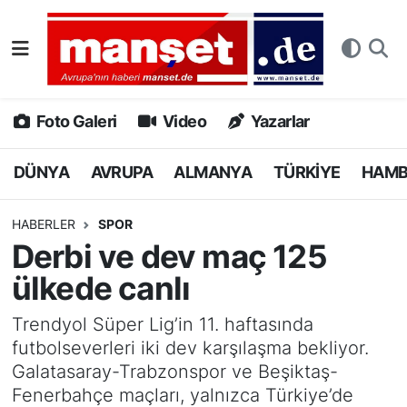
DÜNYA
Nöbetçi Eczaneler
AVRUPA
Hava Durumu
Foto Galeri
Video
Yazarlar
ALMANYA
Namaz Vakitleri
DÜNYA
AVRUPA
ALMANYA
TÜRKİYE
HAM
TÜRKİYE
Trafik Durumu
HABERLER
SPOR
Derbi ve dev maç 125
HAMBURG
Puan Durumu ve Fikstür
ülkede canlı
SPOR
Tüm Manşetler
Trendyol Süper Lig’in 11. haftasında
futbolseverleri iki dev karşılaşma bekliyor.
DEUTSCH
Son Dakika Haberleri
Galatasaray-Trabzonspor ve Beşiktaş-
Fenerbahçe maçları, yalnızca Türkiye’de
EKONOMİ
Haber Arşivi