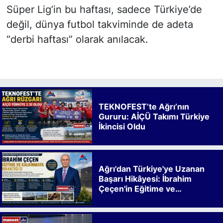
Süper Lig’in bu haftası, sadece Türkiye’de
değil, dünya futbol takviminde de adeta
“derbi haftası” olarak anılacak.
TEKNOFEST’te Ağrı’nın
Gururu: AİÇÜ Takımı Türkiye
İkincisi Oldu
Ağrı'dan Türkiye'ye Uzanan
Başarı Hikâyesi: İbrahim
Çeçen'in Eğitime ve
Kalkınmaya Bıraktığı İz