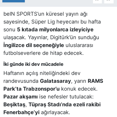
beIN SPORTS’un küresel yayın ağı
sayesinde, Süper Lig heyecanı bu hafta
sonu
5 kıtada milyonlarca izleyiciye
ulaşacak. Yayınlar, Digitürk’ün sunduğu
İngilizce dil seçeneğiyle
uluslararası
futbolseverlere de hitap edecek.
İki günde iki dev mücadele
Haftanın açılış niteliğindeki dev
randevusunda
Galatasaray
, yarın
RAMS
Park’ta Trabzonspor’u
konuk edecek.
Pazar akşamı
ise nefesler tutulacak:
Beşiktaş
,
Tüpraş Stadı’nda ezeli rakibi
Fenerbahçe’yi
ağırlayacak.