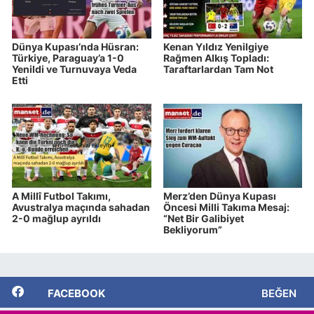
Dünya Kupası’nda Hüsran:
Kenan Yıldız Yenilgiye
Türkiye, Paraguay’a 1-0
Rağmen Alkış Topladı:
Yenildi ve Turnuvaya Veda
Taraftarlardan Tam Not
Etti
A Millî Futbol Takımı,
Merz’den Dünya Kupası
Avustralya maçında sahadan
Öncesi Milli Takıma Mesaj:
2-0 mağlup ayrıldı
“Net Bir Galibiyet
Bekliyorum”
FACEBOOK
BEĞEN