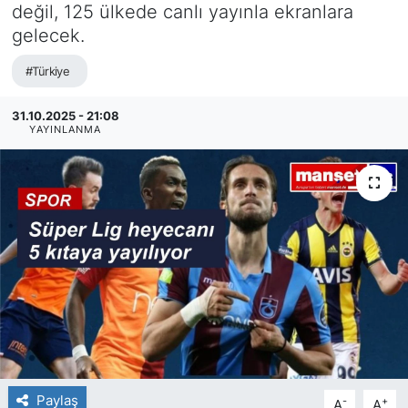
değil, 125 ülkede canlı yayınla ekranlara
SİYASET
gelecek.
#Türkiye
SAĞLIK
31.10.2025 - 21:08
YAYINLANMA
Paylaş
-
+
A
A