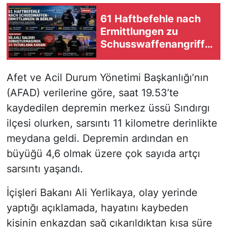
61 Haftbefehle nach
Ermittlungen zu
Schusswaffenangriffe
n in Berlin
Afet ve Acil Durum Yönetimi Başkanlığı’nın
(AFAD) verilerine göre, saat 19.53’te
kaydedilen depremin merkez üssü Sındırgı
ilçesi olurken, sarsıntı 11 kilometre derinlikte
meydana geldi. Depremin ardından en
büyüğü 4,6 olmak üzere çok sayıda artçı
sarsıntı yaşandı.
İçişleri Bakanı Ali Yerlikaya, olay yerinde
yaptığı açıklamada, hayatını kaybeden
kişinin enkazdan sağ çıkarıldıktan kısa süre