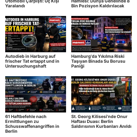
Otomobil Çarpıştı: Üç Kişi
Hamlesi: Dünya Genelinde 8
Yaralandı
Bin Pozisyon Kaldırılacak
Autodieb in Harburg auf
Hamburg'da Yıkılma Riski
frischer Tat ertappt und in
Taşıyan Binada Su Borusu
Untersuchungshaft
Paniği
61 Haftbefehle nach
St. Georg Kilisesi'nde Onur
Ermittlungen zu
Haftası Duası: Berlin
Schusswaffenangriffen in
Saldırısının Kurbanları Anıldı
Berlin