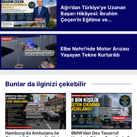
Ağrı'dan Türkiye'ye Uzanan
Başarı Hikâyesi: İbrahim
Çeçen'in Eğitime ve
Kalkınmaya Bıraktığı İz
Elbe Nehri'nde Motor Arızası
Yaşayan Tekne Kurtarıldı
Bunlar da ilginizi çekebilir
Hamburg'da Ambulans ile
BMW’den Dev Tasarruf