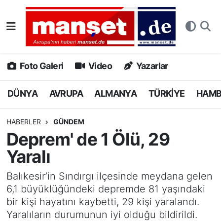
DÜNYA
Nöbetçi Eczaneler
AVRUPA
Hava Durumu
Foto Galeri
Video
Yazarlar
ALMANYA
Namaz Vakitleri
DÜNYA
AVRUPA
ALMANYA
TÜRKİYE
HAM
TÜRKİYE
Trafik Durumu
HABERLER
GÜNDEM
Deprem' de 1 Ölü, 29
HAMBURG
Puan Durumu ve Fikstür
Yaralı
SPOR
Tüm Manşetler
Balıkesir’in Sındırgı ilçesinde meydana gelen
6,1 büyüklüğündeki depremde 81 yaşındaki
DEUTSCH
Son Dakika Haberleri
bir kişi hayatını kaybetti, 29 kişi yaralandı.
Yaralıların durumunun iyi olduğu bildirildi.
EKONOMİ
Haber Arşivi