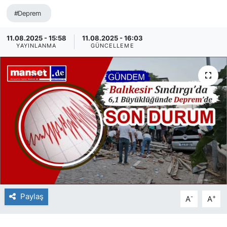
#Deprem
SİYASET
11.08.2025 - 15:58
11.08.2025 - 16:03
SAĞLIK
YAYINLANMA
GÜNCELLEME
Paylaş
-
+
A
A