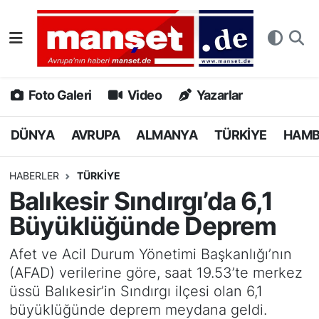
DÜNYA
Nöbetçi Eczaneler
AVRUPA
Hava Durumu
Foto Galeri
Video
Yazarlar
ALMANYA
Namaz Vakitleri
DÜNYA
AVRUPA
ALMANYA
TÜRKİYE
HAM
TÜRKİYE
Trafik Durumu
HABERLER
TÜRKİYE
Balıkesir Sındırgı’da 6,1
HAMBURG
Puan Durumu ve Fikstür
Büyüklüğünde Deprem
SPOR
Tüm Manşetler
Afet ve Acil Durum Yönetimi Başkanlığı’nın
(AFAD) verilerine göre, saat 19.53’te merkez
DEUTSCH
Son Dakika Haberleri
üssü Balıkesir’in Sındırgı ilçesi olan 6,1
büyüklüğünde deprem meydana geldi.
EKONOMİ
Haber Arşivi