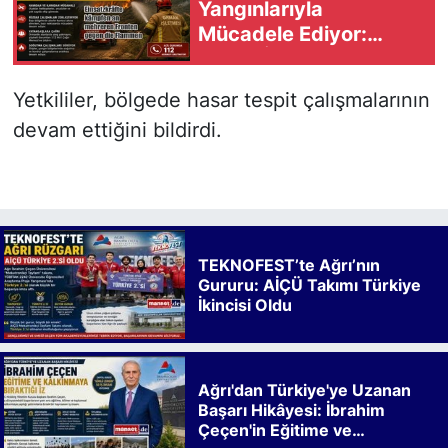
Yangınlarıyla
Mücadele Ediyor:
Birçok İlde Ekipler
Seferber Oldu
Yetkililer, bölgede hasar tespit çalışmalarının
devam ettiğini bildirdi.
TEKNOFEST’te Ağrı’nın
Gururu: AİÇÜ Takımı Türkiye
İkincisi Oldu
Ağrı'dan Türkiye'ye Uzanan
Başarı Hikâyesi: İbrahim
Çeçen'in Eğitime ve