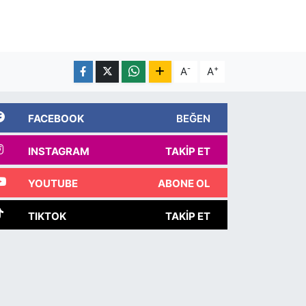
-
+
A
A
FACEBOOK
BEĞEN
INSTAGRAM
TAKIP ET
YOUTUBE
ABONE OL
TIKTOK
TAKIP ET