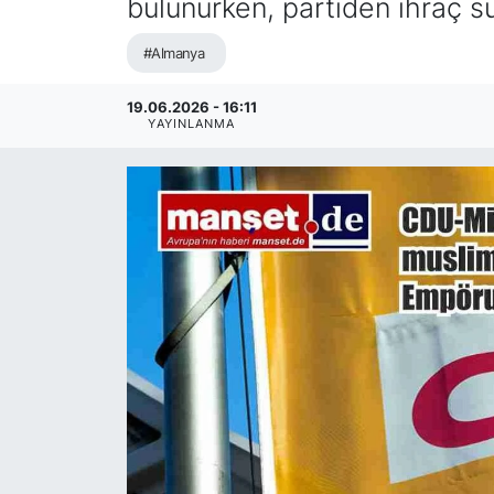
bulunurken, partiden ihraç sü
SİYASET
#Almanya
SAĞLIK
19.06.2026 - 16:11
YAYINLANMA