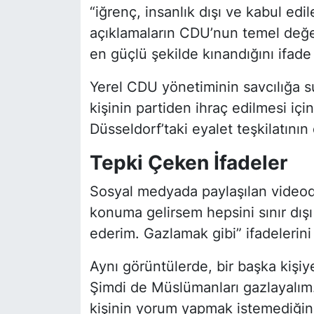
“iğrenç, insanlık dışı ve kabul edi
açıklamaların CDU’nun temel değer
en güçlü şekilde kınandığını ifade 
Yerel CDU yönetiminin savcılığa s
kişinin partiden ihraç edilmesi için
Düsseldorf’taki eyalet teşkilatının 
Tepki Çeken İfadeler
Sosyal medyada paylaşılan videod
konuma gelirsem hepsini sınır dışı
ederim. Gazlamak gibi” ifadelerini
Aynı görüntülerde, bir başka kişiy
Şimdi de Müslümanları gazlayalım.
kişinin yorum yapmak istemediğini 