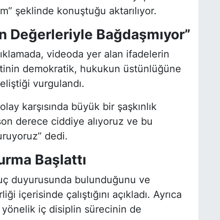
m” şeklinde konuştuğu aktarılıyor.
in Değerleriyle Bağdaşmıyor”
ıklamada, videoda yer alan ifadelerin
rtinin demokratik, hukukun üstünlüğüne
liştiği vurgulandı.
olay karşısında büyük bir şaşkınlık
ı son derece ciddiye alıyoruz ve bu
uruyoruz” dedi.
turma Başlattı
i suç duyurusunda bulunduğunu ve
ği içerisinde çalıştığını açıkladı. Ayrıca
 yönelik iç disiplin sürecinin de