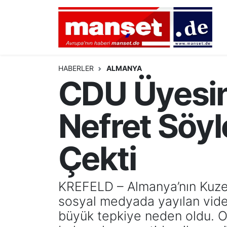
DÜNYA
Nöbetçi Eczaneler
AVRUPA
Hava Durumu
HABERLER
ALMANYA
CDU Üyesin
ALMANYA
Namaz Vakitleri
Nefret Söy
TÜRKİYE
Trafik Durumu
HAMBURG
Puan Durumu ve Fikstür
Çekti
SPOR
Tüm Manşetler
KREFELD – Almanya’nın Kuzey
DEUTSCH
Son Dakika Haberleri
sosyal medyada yayılan video
büyük tepkiye neden oldu. Ol
EKONOMİ
Haber Arşivi