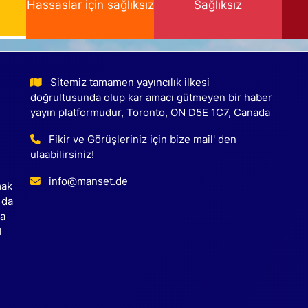
Hassaslar için sağlıksız
Sağlıksız
Sitemiz tamamen yayıncılık ilkesi
doğrultusunda olup kar amacı gütmeyen bir haber
yayın platformudur, Toronto, ON D5E 1C7, Canada
Fikir ve Görüşleriniz için bize mail' den
ulaabilirsiniz!
info@manset.de
mak
 da
ca
l