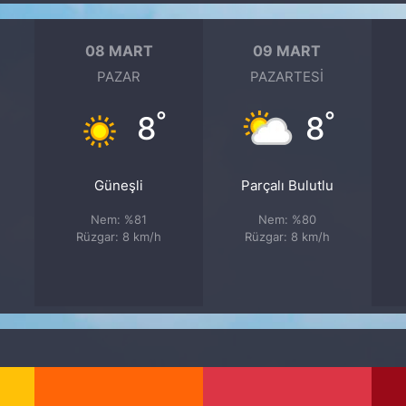
08 MART
09 MART
PAZAR
PAZARTESI
°
°
8
8
Güneşli
Parçalı Bulutlu
Nem: %81
Nem: %80
Rüzgar: 8 km/h
Rüzgar: 8 km/h