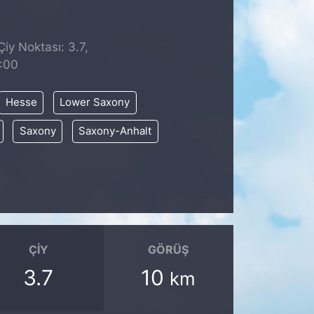
iy Noktası: 3.7,
8:00
Hesse
Lower Saxony
Saxony
Saxony-Anhalt
ÇIY
GÖRÜŞ
3.7
10
km