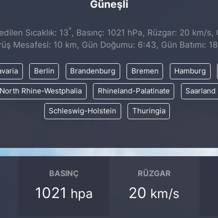
Güneşli
°
dilen Sıcaklık: 13
, Basınç: 1021 hPa, Rüzgar: 20 km/s, Ç
üş Mesafesi: 10 km, Gün Doğumu: 6:43, Gün Batımı: 1
varia
Berlin
Brandenburg
Bremen
Hamburg
North Rhine-Westphalia
Rhineland-Palatinate
Saarland
Schleswig-Holstein
Thuringia
BASINÇ
RÜZGAR
1021
20
hpa
km/s