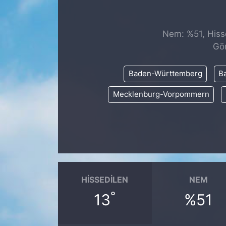
SİYASET
Nem: %51, Hisse
SAĞLIK
Gör
Baden-Württemberg
Ba
Mecklenburg-Vorpommern
HISSEDILEN
NEM
°
13
%51