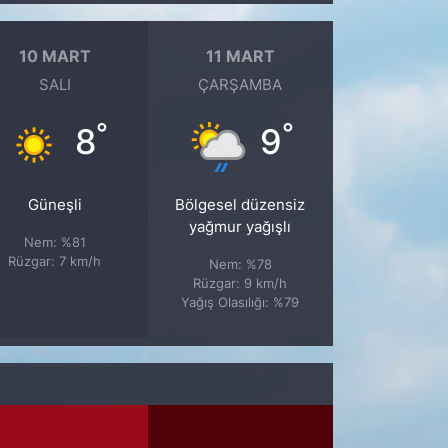
10 MART
11 MART
SALI
ÇARŞAMBA
°
°
8
9
Güneşli
Bölgesel düzensiz
yağmur yağışlı
Nem: %81
Rüzgar: 7 km/h
Nem: %78
Rüzgar: 9 km/h
Yağış Olasılığı: %79