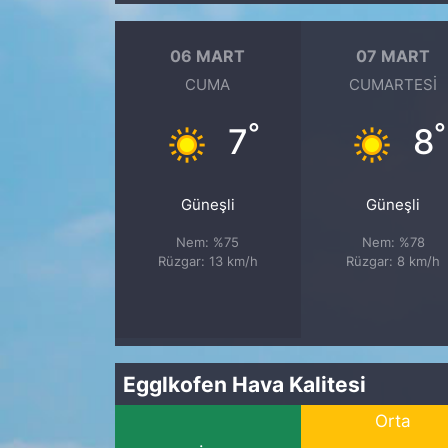
06 MART
07 MART
CUMA
CUMARTESI
°
°
7
8
Güneşli
Güneşli
Nem: %75
Nem: %78
Rüzgar: 13 km/h
Rüzgar: 8 km/h
Egglkofen Hava Kalitesi
Orta