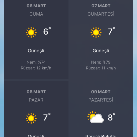
06 MART
07 MART
CUMA
CUMARTESI
°
°
6
7
Güneşli
Güneşli
Nem: %74
Nem: %79
Rüzgar: 12 km/h
Rüzgar: 11 km/h
08 MART
09 MART
PAZAR
PAZARTESI
°
°
7
8
Güneşli
Parçalı Bulutlu