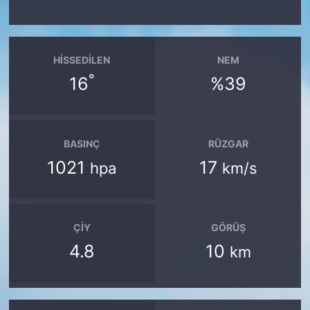
HISSEDILEN
NEM
°
16
%39
BASINÇ
RÜZGAR
1021
17
hpa
km/s
ÇIY
GÖRÜŞ
4.8
10
km