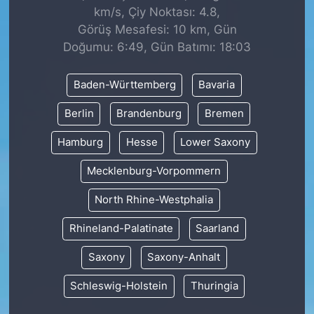
km/s, Çiy Noktası: 4.8,
Görüş Mesafesi: 10 km, Gün
Doğumu: 6:49, Gün Batımı: 18:03
Baden-Württemberg
Bavaria
Berlin
Brandenburg
Bremen
Hamburg
Hesse
Lower Saxony
Mecklenburg-Vorpommern
North Rhine-Westphalia
Rhineland-Palatinate
Saarland
Saxony
Saxony-Anhalt
Schleswig-Holstein
Thuringia