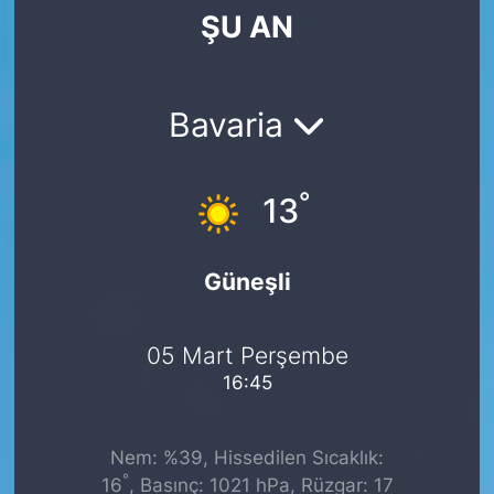
ŞU AN
SİYASET
SAĞLIK
Bavaria
°
13
Güneşli
05 Mart Perşembe
16:45
Nem: %39, Hissedilen Sıcaklık:
°
16
, Basınç: 1021 hPa, Rüzgar: 17