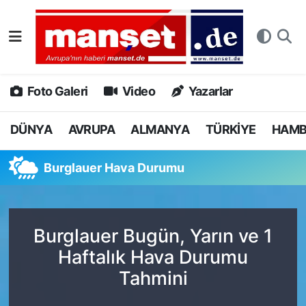
DÜNYA
Nöbetçi Eczaneler
AVRUPA
Hava Durumu
Foto Galeri
Video
Yazarlar
ALMANYA
Namaz Vakitleri
DÜNYA
AVRUPA
ALMANYA
TÜRKİYE
HAM
TÜRKİYE
Trafik Durumu
Burglauer Hava Durumu
HAMBURG
Puan Durumu ve Fikstür
SPOR
Tüm Manşetler
Burglauer Bugün, Yarın ve 1
Haftalık Hava Durumu
DEUTSCH
Son Dakika Haberleri
Tahmini
EKONOMİ
Haber Arşivi