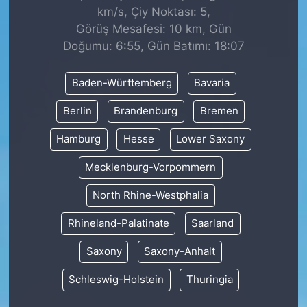
km/s, Çiy Noktası: 5,
Görüş Mesafesi: 10 km, Gün
Doğumu: 6:55, Gün Batımı: 18:07
Baden-Württemberg
Bavaria
Berlin
Brandenburg
Bremen
Hamburg
Hesse
Lower Saxony
Mecklenburg-Vorpommern
North Rhine-Westphalia
Rhineland-Palatinate
Saarland
Saxony
Saxony-Anhalt
Schleswig-Holstein
Thuringia