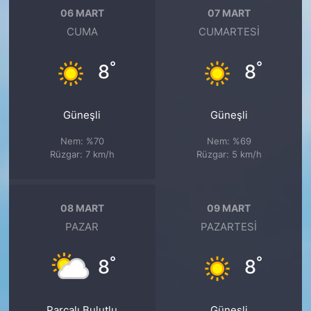
06 MART
07 MART
CUMA
CUMARTESI
°
°
8
8
Güneşli
Güneşli
Nem: %70
Nem: %69
Rüzgar: 7 km/h
Rüzgar: 5 km/h
08 MART
09 MART
PAZAR
PAZARTESI
°
°
8
8
Parçalı Bulutlu
Güneşli