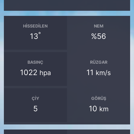
HISSEDILEN
NEM
°
13
%56
BASINÇ
RÜZGAR
1022
11
hpa
km/s
ÇIY
GÖRÜŞ
5
10
km