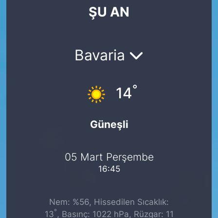
ŞU AN
SİYASET
SAĞLIK
Bavaria
°
14
Güneşli
05 Mart Perşembe
16:45
Nem: %56, Hissedilen Sıcaklık:
°
13
, Basınç: 1022 hPa, Rüzgar: 11